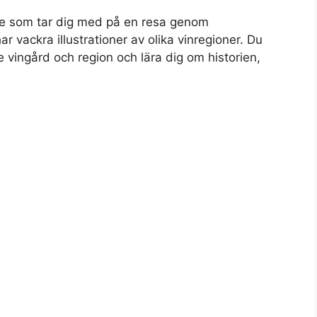
se som tar dig med på en resa genom
ar vackra illustrationer av olika vinregioner. Du
vingård och region och lära dig om historien,