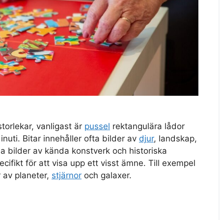
torlekar, vanligast är
pussel
rektangulära lådor
inuti. Bitar innehåller ofta bilder av
djur
, landskap,
la bilder av kända konstverk och historiska
fikt för att visa upp ett visst ämne. Till exempel
 av planeter,
stjärnor
och galaxer.