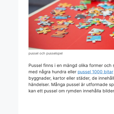
pussel och pusselspel
Pussel finns i en mängd olika former och s
med några hundra eller
pussel 1000 bitar
byggnader, kartor eller städer, de innehål
händelser. Många pussel är utformade speci
kan ett pussel om rymden innehålla bilder