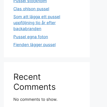
Pussel stockholm
Clas ohlson pussel
Som att lägga ett pussel
uppföljning tio år efter
backabranden
Pussel egna foton
Fienden lägger pussel
Recent
Comments
No comments to show.