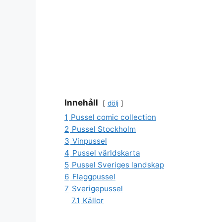
Innehåll
dölj
1
Pussel comic collection
2
Pussel Stockholm
3
Vinpussel
4
Pussel världskarta
5
Pussel Sveriges landskap
6
Flaggpussel
7
Sverigepussel
7.1
Källor