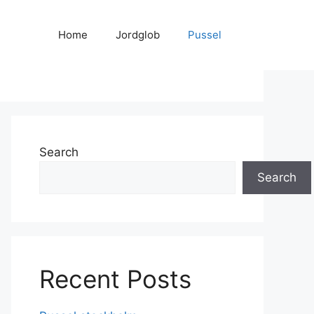
Home
Jordglob
Pussel
Search
Search
Recent Posts