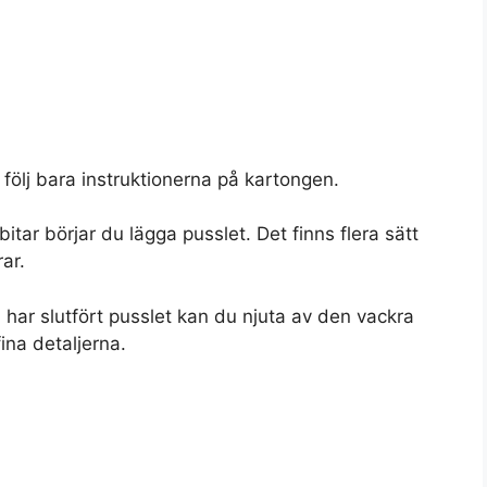
 följ bara instruktionerna på kartongen.
itar börjar du lägga pusslet. Det finns flera sätt
ar.
 har slutfört pusslet kan du njuta av den vackra
ina detaljerna.