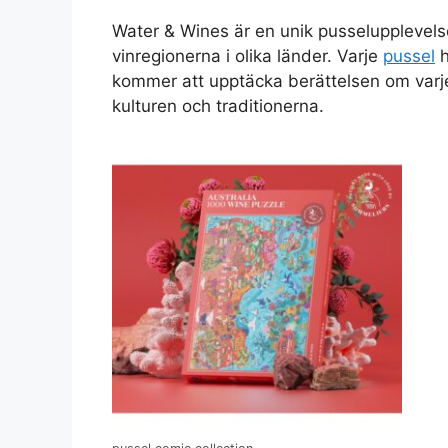
Water & Wines är en unik pusselupplevel
vinregionerna i olika länder. Varje
pussel
h
kommer att upptäcka berättelsen om varje 
kulturen och traditionerna.