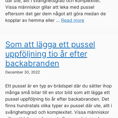
där ute, allt i svårighetsgrad och komplexitet.
Vissa människor gillar att leka med pussel
eftersom det ger dem något att göra medan de
kopplar av hemma eller ...
Read more
Som att lägga ett pussel
uppföljning tio år efter
backabranden
December 30, 2022
Ett pussel är en typ av brädspel där du sätter ihop
många små bitar till en stor bild som att lägga ett
pussel uppföljning tio år efter backabranden. Det
finns hundratals olika typer av pussel där ute, allt i
svårighetsgrad och komplexitet. Vissa människor