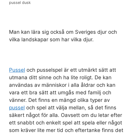
pussel dusk
Man kan lära sig också om Sveriges djur och
vilka landskapar som har vilka djur.
Pussel
och pusselspel är ett utmärkt sätt att
utmana ditt sinne och ha lite roligt. De kan
användas av människor i alla åldrar och kan
vara ett bra sätt att umgås med familj och
vänner. Det finns en mängd olika typer av
pussel
och spel att välja mellan, så det finns
säkert något för alla. Oavsett om du letar efter
ett snabbt och enkelt spel att spela eller något
som kräver lite mer tid och eftertanke finns det