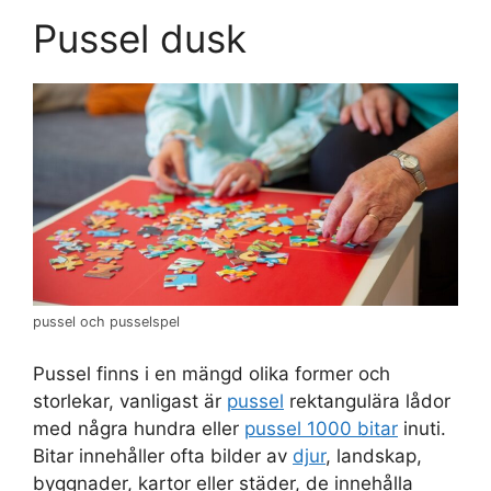
Pussel dusk
pussel och pusselspel
Pussel finns i en mängd olika former och
storlekar, vanligast är
pussel
rektangulära lådor
med några hundra eller
pussel 1000 bitar
inuti.
Bitar innehåller ofta bilder av
djur
, landskap,
byggnader, kartor eller städer, de innehålla