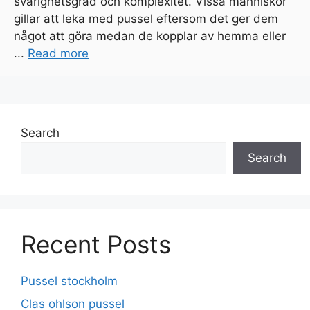
svårighetsgrad och komplexitet. Vissa människor
gillar att leka med pussel eftersom det ger dem
något att göra medan de kopplar av hemma eller
...
Read more
Search
Search
Recent Posts
Pussel stockholm
Clas ohlson pussel