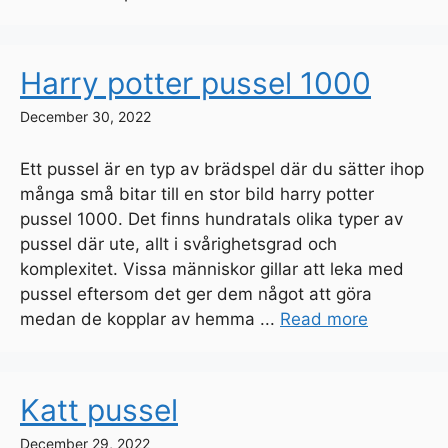
Harry potter pussel 1000
December 30, 2022
Ett pussel är en typ av brädspel där du sätter ihop
många små bitar till en stor bild harry potter
pussel 1000. Det finns hundratals olika typer av
pussel där ute, allt i svårighetsgrad och
komplexitet. Vissa människor gillar att leka med
pussel eftersom det ger dem något att göra
medan de kopplar av hemma ...
Read more
Katt pussel
December 29, 2022