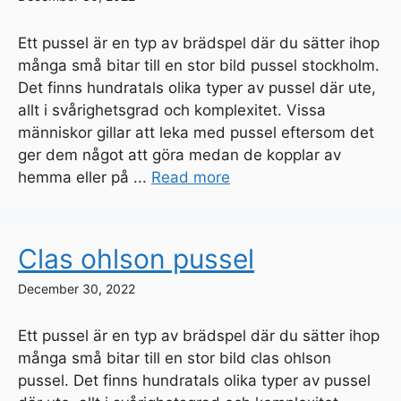
Ett pussel är en typ av brädspel där du sätter ihop
många små bitar till en stor bild pussel stockholm.
Det finns hundratals olika typer av pussel där ute,
allt i svårighetsgrad och komplexitet. Vissa
människor gillar att leka med pussel eftersom det
ger dem något att göra medan de kopplar av
hemma eller på ...
Read more
Clas ohlson pussel
December 30, 2022
Ett pussel är en typ av brädspel där du sätter ihop
många små bitar till en stor bild clas ohlson
pussel. Det finns hundratals olika typer av pussel