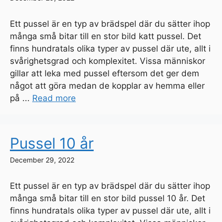
Ett pussel är en typ av brädspel där du sätter ihop
många små bitar till en stor bild katt pussel. Det
finns hundratals olika typer av pussel där ute, allt i
svårighetsgrad och komplexitet. Vissa människor
gillar att leka med pussel eftersom det ger dem
något att göra medan de kopplar av hemma eller
på ...
Read more
Pussel 10 år
December 29, 2022
Ett pussel är en typ av brädspel där du sätter ihop
många små bitar till en stor bild pussel 10 år. Det
finns hundratals olika typer av pussel där ute, allt i