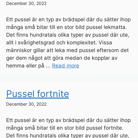
December 30, 2022
Ett pussel är en typ av brädspel där du sätter ihop
många små bitar till en stor bild pussel lekmatta.
Det finns hundratals olika typer av pussel där ute,
allt i svårighetsgrad och komplexitet. Vissa
människor gillar att leka med pussel eftersom det
ger dem något att göra medan de kopplar av
hemma eller på ...
Read more
Pussel fortnite
December 30, 2022
Ett pussel är en typ av brädspel där du sätter ihop
många små bitar till en stor bild pussel fortnite.
Det finns hundratals olika typer av pussel där ute,