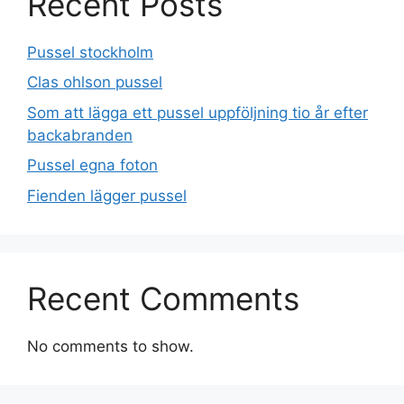
Recent Posts
Pussel stockholm
Clas ohlson pussel
Som att lägga ett pussel uppföljning tio år efter
backabranden
Pussel egna foton
Fienden lägger pussel
Recent Comments
No comments to show.