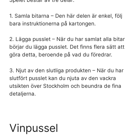
Spelet består av tre delar:
1. Samla bitarna – Den här delen är enkel, följ
bara instruktionerna på kartongen.
2. Lägga pusslet – När du har samlat alla bitar
börjar du lägga pusslet. Det finns flera sätt att
göra detta, beroende på vad du föredrar.
3. Njut av den slutliga produkten – När du har
slutfört pusslet kan du njuta av den vackra
utsikten över Stockholm och beundra de fina
detaljerna.
Vinpussel