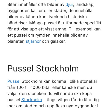
Bitar innehåller ofta bilder av
djur
, landskap,
byggnader, kartor eller städer, de innehålla
bilder av kända konstverk och historiska
händelser. Många pussel är utformade specifikt
för att visa upp ett visst ämne. Till exempel kan
ett pussel om rymden innehålla bilder av
planeter,
stjärnor
och galaxer.
Pussel Stockholm
Pussel
Stockholm kan komma i olika storlekar
från 100 till 1000 bitar eller kanske mer, du
väljar den storleken du vill när du ska köpa
pussel
Stockholm
. Längs vägen får du lära dig
mer om staden och upptäcka nya byggnader i