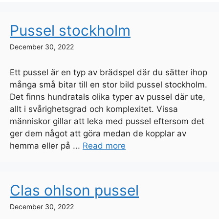
Pussel stockholm
December 30, 2022
Ett pussel är en typ av brädspel där du sätter ihop
många små bitar till en stor bild pussel stockholm.
Det finns hundratals olika typer av pussel där ute,
allt i svårighetsgrad och komplexitet. Vissa
människor gillar att leka med pussel eftersom det
ger dem något att göra medan de kopplar av
hemma eller på ...
Read more
Clas ohlson pussel
December 30, 2022