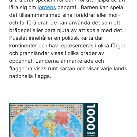
lära sig om
jordens
geografi. Barnen kan spela
det tillsammans med sina föräldrar eller mor-
och farföräldrar, de kan använda det som ett
brädspel eller bara njuta av att spela med det.
Pusslet innehåller en politisk karta där
kontinenter och hav representeras i olika färger
och grannländer visas i olika grader av
öppenhet. Länderna är markerade och
flaggorna visas runt kartan och visar varje lands
nationella flagga.