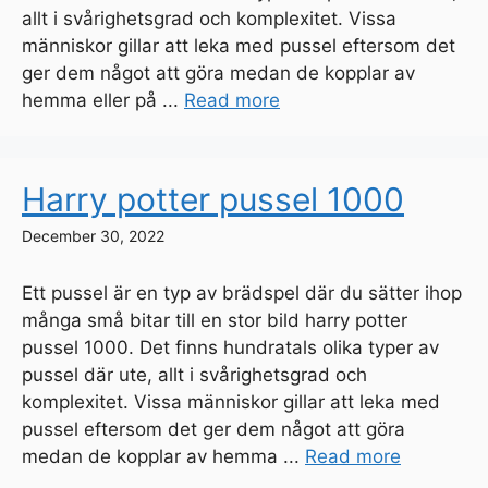
allt i svårighetsgrad och komplexitet. Vissa
människor gillar att leka med pussel eftersom det
ger dem något att göra medan de kopplar av
hemma eller på ...
Read more
Harry potter pussel 1000
December 30, 2022
Ett pussel är en typ av brädspel där du sätter ihop
många små bitar till en stor bild harry potter
pussel 1000. Det finns hundratals olika typer av
pussel där ute, allt i svårighetsgrad och
komplexitet. Vissa människor gillar att leka med
pussel eftersom det ger dem något att göra
medan de kopplar av hemma ...
Read more