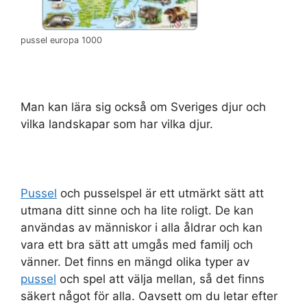
pussel europa 1000
Man kan lära sig också om Sveriges djur och
vilka landskapar som har vilka djur.
Pussel
och pusselspel är ett utmärkt sätt att
utmana ditt sinne och ha lite roligt. De kan
användas av människor i alla åldrar och kan
vara ett bra sätt att umgås med familj och
vänner. Det finns en mängd olika typer av
pussel
och spel att välja mellan, så det finns
säkert något för alla. Oavsett om du letar efter