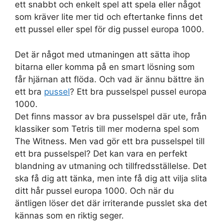
ett snabbt och enkelt spel att spela eller något
som kräver lite mer tid och eftertanke finns det
ett pussel eller spel för dig pussel europa 1000.
Det är något med utmaningen att sätta ihop
bitarna eller komma på en smart lösning som
får hjärnan att flöda. Och vad är ännu bättre än
ett bra
pussel
? Ett bra pusselspel pussel europa
1000.
Det finns massor av bra pusselspel där ute, från
klassiker som Tetris till mer moderna spel som
The Witness. Men vad gör ett bra pusselspel till
ett bra pusselspel? Det kan vara en perfekt
blandning av utmaning och tillfredsställelse. Det
ska få dig att tänka, men inte få dig att vilja slita
ditt hår pussel europa 1000. Och när du
äntligen löser det där irriterande pusslet ska det
kännas som en riktig seger.