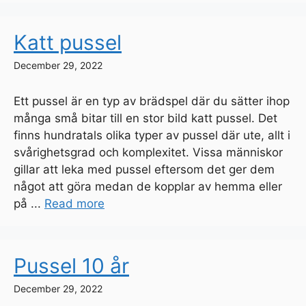
Katt pussel
December 29, 2022
Ett pussel är en typ av brädspel där du sätter ihop
många små bitar till en stor bild katt pussel. Det
finns hundratals olika typer av pussel där ute, allt i
svårighetsgrad och komplexitet. Vissa människor
gillar att leka med pussel eftersom det ger dem
något att göra medan de kopplar av hemma eller
på ...
Read more
Pussel 10 år
December 29, 2022