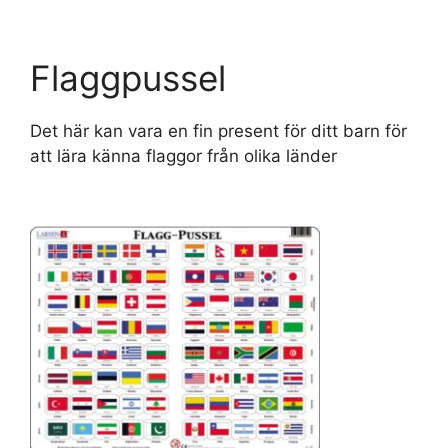
Flaggpussel
Det här kan vara en fin present för ditt barn för
att lära känna flaggor från olika länder