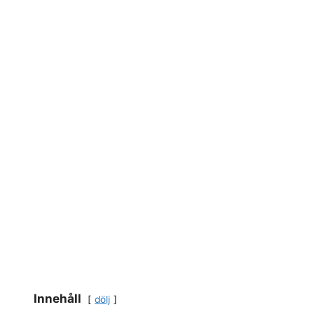
Innehåll
dölj