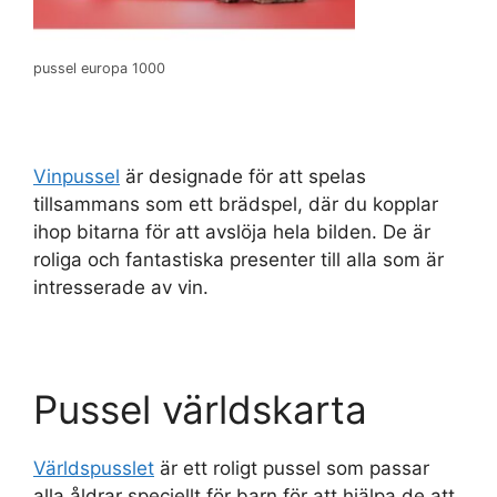
pussel europa 1000
Vinpussel
är designade för att spelas
tillsammans som ett brädspel, där du kopplar
ihop bitarna för att avslöja hela bilden. De är
roliga och fantastiska presenter till alla som är
intresserade av vin.
Pussel världskarta
Världspusslet
är ett roligt pussel som passar
alla åldrar speciellt för barn för att hjälpa de att