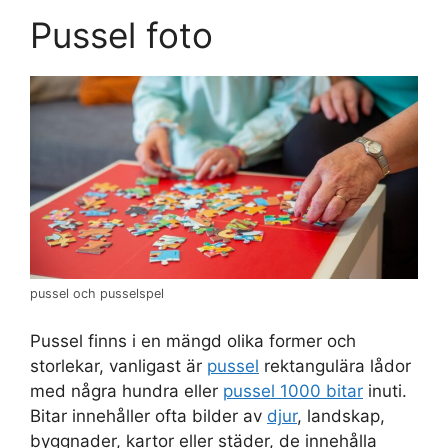
Pussel foto
pussel och pusselspel
Pussel finns i en mängd olika former och
storlekar, vanligast är
pussel
rektangulära lådor
med några hundra eller
pussel 1000 bitar
inuti.
Bitar innehåller ofta bilder av
djur
, landskap,
byggnader, kartor eller städer, de innehålla