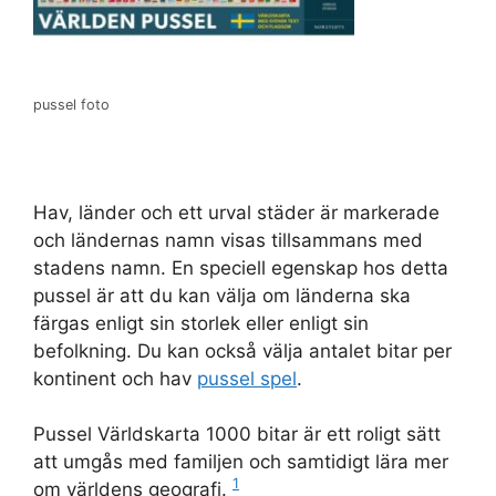
pussel foto
Hav, länder och ett urval städer är markerade
och ländernas namn visas tillsammans med
stadens namn. En speciell egenskap hos detta
pussel är att du kan välja om länderna ska
färgas enligt sin storlek eller enligt sin
befolkning. Du kan också välja antalet bitar per
kontinent och hav
pussel spel
.
Pussel Världskarta 1000 bitar är ett roligt sätt
att umgås med familjen och samtidigt lära mer
1
om världens geografi.