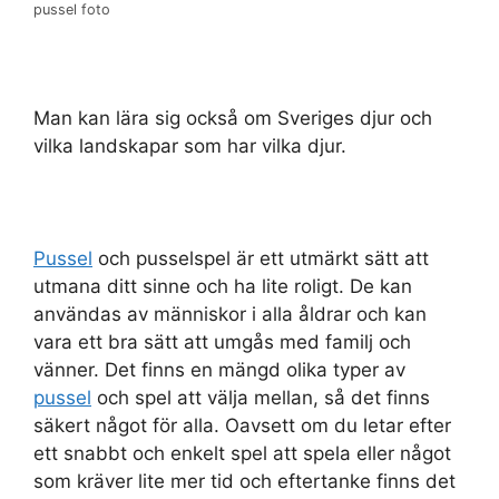
pussel foto
Man kan lära sig också om Sveriges djur och
vilka landskapar som har vilka djur.
Pussel
och pusselspel är ett utmärkt sätt att
utmana ditt sinne och ha lite roligt. De kan
användas av människor i alla åldrar och kan
vara ett bra sätt att umgås med familj och
vänner. Det finns en mängd olika typer av
pussel
och spel att välja mellan, så det finns
säkert något för alla. Oavsett om du letar efter
ett snabbt och enkelt spel att spela eller något
som kräver lite mer tid och eftertanke finns det