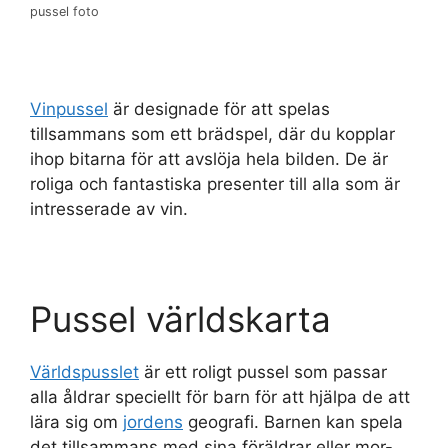
pussel foto
Vinpussel
är designade för att spelas
tillsammans som ett brädspel, där du kopplar
ihop bitarna för att avslöja hela bilden. De är
roliga och fantastiska presenter till alla som är
intresserade av vin.
Pussel världskarta
Världspusslet
är ett roligt pussel som passar
alla åldrar speciellt för barn för att hjälpa de att
lära sig om
jordens
geografi. Barnen kan spela
det tillsammans med sina föräldrar eller mor-