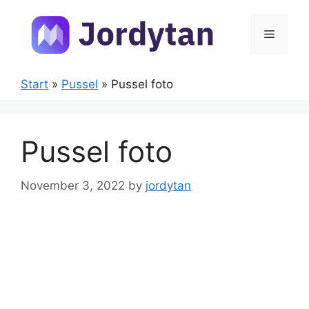
Skip
to
Menu
content
Start
»
Pussel
»
Pussel foto
Pussel foto
November 3, 2022
by
jordytan