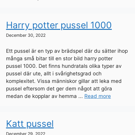
Harry potter pussel 1000
December 30, 2022
Ett pussel är en typ av brädspel där du sätter ihop
många små bitar till en stor bild harry potter
pussel 1000. Det finns hundratals olika typer av
pussel där ute, allt i svårighetsgrad och
komplexitet. Vissa människor gillar att leka med
pussel eftersom det ger dem något att göra
medan de kopplar av hemma ...
Read more
Katt pussel
December 29, 2022