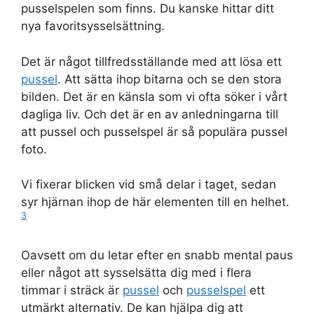
pusselspelen som finns. Du kanske hittar ditt
nya favoritsysselsättning.
Det är något tillfredsställande med att lösa ett
pussel
. Att sätta ihop bitarna och se den stora
bilden. Det är en känsla som vi ofta söker i vårt
dagliga liv. Och det är en av anledningarna till
att pussel och pusselspel är så populära pussel
foto.
Vi fixerar blicken vid små delar i taget, sedan
syr hjärnan ihop de här elementen till en helhet.
3
Oavsett om du letar efter en snabb mental paus
eller något att sysselsätta dig med i flera
timmar i sträck är
pussel
och
pusselspel
ett
utmärkt alternativ. De kan hjälpa dig att