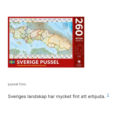
pussel foto
2
Sveriges landskap har mycket fint att erbjuda.