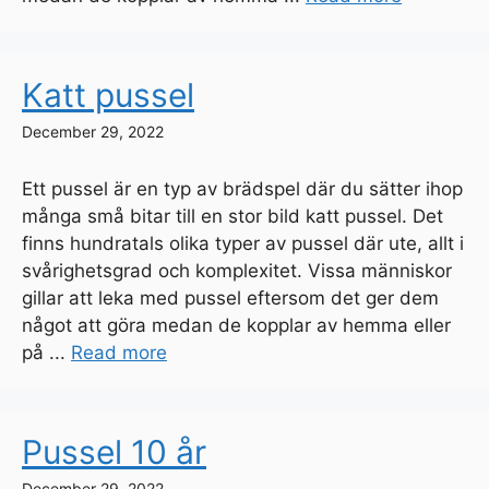
Katt pussel
December 29, 2022
Ett pussel är en typ av brädspel där du sätter ihop
många små bitar till en stor bild katt pussel. Det
finns hundratals olika typer av pussel där ute, allt i
svårighetsgrad och komplexitet. Vissa människor
gillar att leka med pussel eftersom det ger dem
något att göra medan de kopplar av hemma eller
på ...
Read more
Pussel 10 år
December 29, 2022