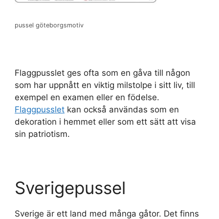
pussel göteborgsmotiv
Flaggpusslet ges ofta som en gåva till någon
som har uppnått en viktig milstolpe i sitt liv, till
exempel en examen eller en födelse.
Flaggpusslet
kan också användas som en
dekoration i hemmet eller som ett sätt att visa
sin patriotism.
Sverigepussel
Sverige är ett land med många gåtor. Det finns