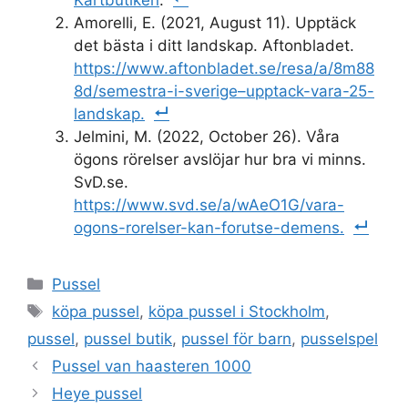
Amorelli, E. (2021, August 11). Upptäck
det bästa i ditt landskap. Aftonbladet.
https://www.aftonbladet.se/resa/a/8m88
8d/semestra-i-sverige–upptack-vara-25-
landskap.
Jelmini, M. (2022, October 26). Våra
ögons rörelser avslöjar hur bra vi minns.
SvD.se.
https://www.svd.se/a/wAeO1G/vara-
ogons-rorelser-kan-forutse-demens.
Categories
Pussel
Tags
köpa pussel
,
köpa pussel i Stockholm
,
pussel
,
pussel butik
,
pussel för barn
,
pusselspel
Pussel van haasteren 1000
Heye pussel