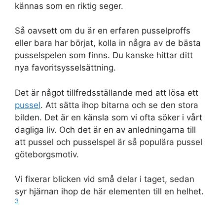
kännas som en riktig seger.
Så oavsett om du är en erfaren pusselproffs
eller bara har börjat, kolla in några av de bästa
pusselspelen som finns. Du kanske hittar ditt
nya favoritsysselsättning.
Det är något tillfredsställande med att lösa ett
pussel
. Att sätta ihop bitarna och se den stora
bilden. Det är en känsla som vi ofta söker i vårt
dagliga liv. Och det är en av anledningarna till
att pussel och pusselspel är så populära pussel
göteborgsmotiv.
Vi fixerar blicken vid små delar i taget, sedan
syr hjärnan ihop de här elementen till en helhet.
3