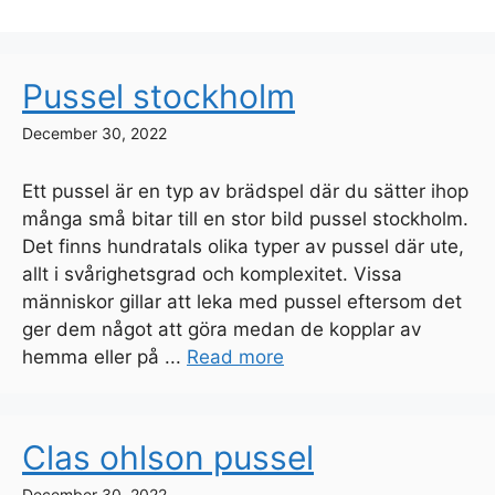
Pussel stockholm
December 30, 2022
Ett pussel är en typ av brädspel där du sätter ihop
många små bitar till en stor bild pussel stockholm.
Det finns hundratals olika typer av pussel där ute,
allt i svårighetsgrad och komplexitet. Vissa
människor gillar att leka med pussel eftersom det
ger dem något att göra medan de kopplar av
hemma eller på ...
Read more
Clas ohlson pussel
December 30, 2022