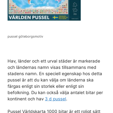
pussel göteborgsmotiv
Hav, länder och ett urval städer är markerade
och ländernas namn visas tillsammans med
stadens namn. En speciell egenskap hos detta
pussel är att du kan välja om länderna ska
färgas enligt sin storlek eller enligt sin
befolkning. Du kan också välja antalet bitar per
kontinent och hav
3 d pussel
.
Pussel Världskarta 1000 bitar är ett roligt sätt