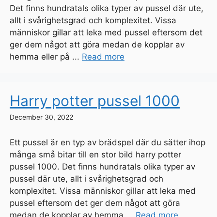
Det finns hundratals olika typer av pussel där ute,
allt i svårighetsgrad och komplexitet. Vissa
människor gillar att leka med pussel eftersom det
ger dem något att göra medan de kopplar av
hemma eller på ...
Read more
Harry potter pussel 1000
December 30, 2022
Ett pussel är en typ av brädspel där du sätter ihop
många små bitar till en stor bild harry potter
pussel 1000. Det finns hundratals olika typer av
pussel där ute, allt i svårighetsgrad och
komplexitet. Vissa människor gillar att leka med
pussel eftersom det ger dem något att göra
medan de kopplar av hemma ...
Read more