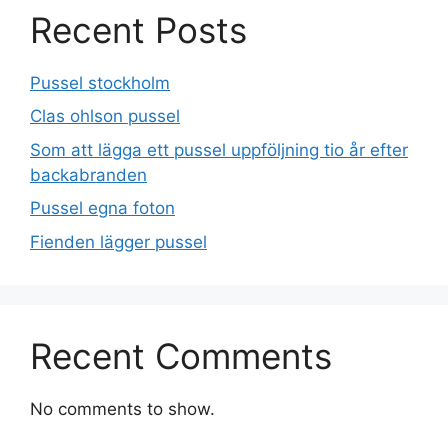
Recent Posts
Pussel stockholm
Clas ohlson pussel
Som att lägga ett pussel uppföljning tio år efter
backabranden
Pussel egna foton
Fienden lägger pussel
Recent Comments
No comments to show.