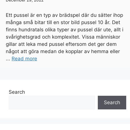
Ett pussel är en typ av brädspel där du sätter ihop
många små bitar till en stor bild pussel 10 år. Det
finns hundratals olika typer av pussel där ute, allt i
svårighetsgrad och komplexitet. Vissa människor
gillar att leka med pussel eftersom det ger dem
något att göra medan de kopplar av hemma eller
...
Read more
Search
Search