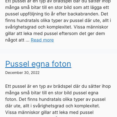
Ett pussel är en typ av brädspel där du sätter ihop
många små bitar till en stor bild som att lägga ett
pussel uppföljning tio år efter backabranden. Det
finns hundratals olika typer av pussel där ute, allt i
svårighetsgrad och komplexitet. Vissa människor
gillar att leka med pussel eftersom det ger dem
något att ...
Read more
Pussel egna foton
December 30, 2022
Ett pussel är en typ av brädspel där du sätter ihop
många små bitar till en stor bild pussel egna
foton. Det finns hundratals olika typer av pussel
där ute, allt i svårighetsgrad och komplexitet.
Vissa människor gillar att leka med pussel