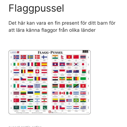
Flaggpussel
Det här kan vara en fin present för ditt barn för
att lära känna flaggor från olika länder