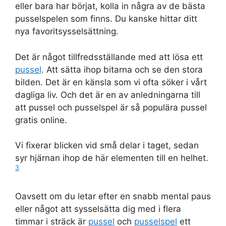
eller bara har börjat, kolla in några av de bästa
pusselspelen som finns. Du kanske hittar ditt
nya favoritsysselsättning.
Det är något tillfredsställande med att lösa ett
pussel
. Att sätta ihop bitarna och se den stora
bilden. Det är en känsla som vi ofta söker i vårt
dagliga liv. Och det är en av anledningarna till
att pussel och pusselspel är så populära pussel
gratis online.
Vi fixerar blicken vid små delar i taget, sedan
syr hjärnan ihop de här elementen till en helhet.
3
Oavsett om du letar efter en snabb mental paus
eller något att sysselsätta dig med i flera
timmar i sträck är
pussel
och
pusselspel
ett