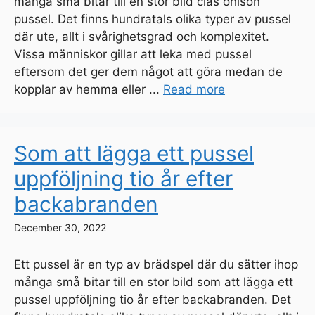
många små bitar till en stor bild clas ohlson
pussel. Det finns hundratals olika typer av pussel
där ute, allt i svårighetsgrad och komplexitet.
Vissa människor gillar att leka med pussel
eftersom det ger dem något att göra medan de
kopplar av hemma eller ...
Read more
Som att lägga ett pussel
uppföljning tio år efter
backabranden
December 30, 2022
Ett pussel är en typ av brädspel där du sätter ihop
många små bitar till en stor bild som att lägga ett
pussel uppföljning tio år efter backabranden. Det