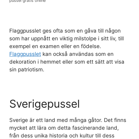
pussel gratis online
Flaggpusslet ges ofta som en gåva till någon
som har uppnått en viktig milstolpe i sitt liv, till
exempel en examen eller en födelse.
Flaggpusslet
kan också användas som en
dekoration i hemmet eller som ett sätt att visa
sin patriotism.
Sverigepussel
Sverige är ett land med många gåtor. Det finns
mycket att lära om detta fascinerande land,
från dess unika historia och kultur till dess