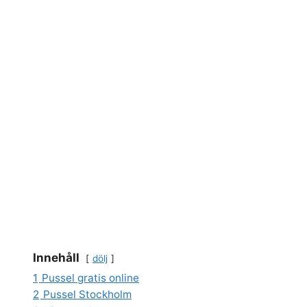
Innehåll
dölj
1
Pussel gratis online
2
Pussel Stockholm