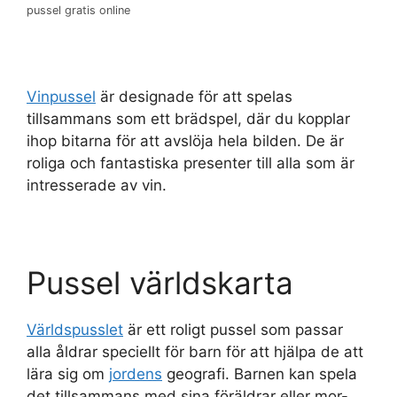
pussel gratis online
Vinpussel
är designade för att spelas
tillsammans som ett brädspel, där du kopplar
ihop bitarna för att avslöja hela bilden. De är
roliga och fantastiska presenter till alla som är
intresserade av vin.
Pussel världskarta
Världspusslet
är ett roligt pussel som passar
alla åldrar speciellt för barn för att hjälpa de att
lära sig om
jordens
geografi. Barnen kan spela
det tillsammans med sina föräldrar eller mor-