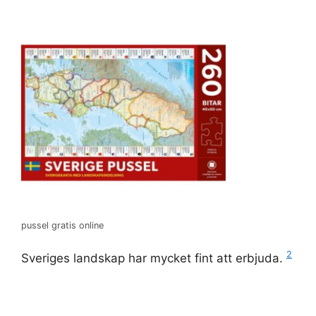
pussel gratis online
2
Sveriges landskap har mycket fint att erbjuda.