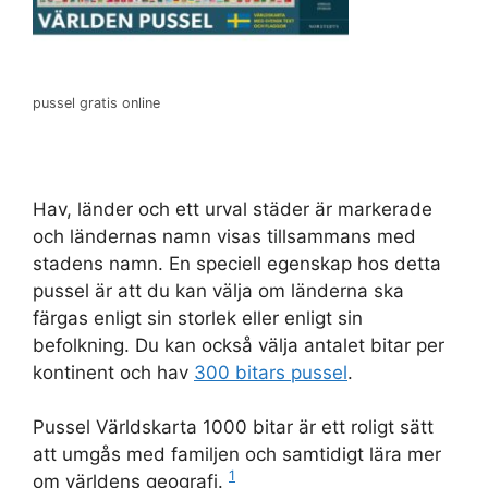
pussel gratis online
Hav, länder och ett urval städer är markerade
och ländernas namn visas tillsammans med
stadens namn. En speciell egenskap hos detta
pussel är att du kan välja om länderna ska
färgas enligt sin storlek eller enligt sin
befolkning. Du kan också välja antalet bitar per
kontinent och hav
300 bitars pussel
.
Pussel Världskarta 1000 bitar är ett roligt sätt
att umgås med familjen och samtidigt lära mer
1
om världens geografi.