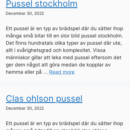
Pussel stockholm
December 30, 2022
Ett pussel är en typ av brädspel där du sätter ihop
många små bitar till en stor bild pussel stockholm.
Det finns hundratals olika typer av pussel där ute,
allt i svårighetsgrad och komplexitet. Vissa
människor gillar att leka med pussel eftersom det
ger dem något att göra medan de kopplar av
hemma eller på ...
Read more
Clas ohlson pussel
December 30, 2022
Ett pussel är en typ av brädspel där du sätter ihop