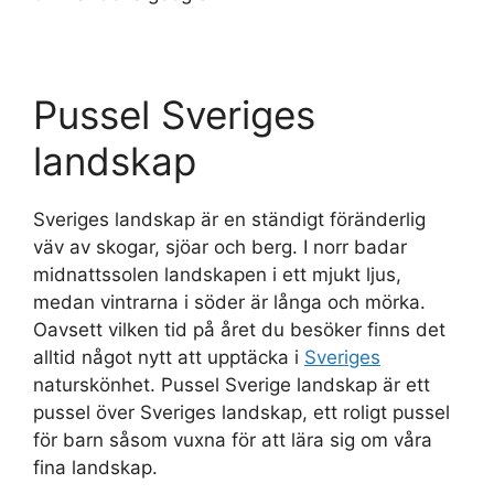
Pussel Sveriges
landskap
Sveriges landskap är en ständigt föränderlig
väv av skogar, sjöar och berg. I norr badar
midnattssolen landskapen i ett mjukt ljus,
medan vintrarna i söder är långa och mörka.
Oavsett vilken tid på året du besöker finns det
alltid något nytt att upptäcka i
Sveriges
naturskönhet. Pussel Sverige landskap är ett
pussel över Sveriges landskap, ett roligt pussel
för barn såsom vuxna för att lära sig om våra
fina landskap.