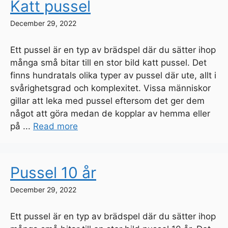
Katt pussel
December 29, 2022
Ett pussel är en typ av brädspel där du sätter ihop
många små bitar till en stor bild katt pussel. Det
finns hundratals olika typer av pussel där ute, allt i
svårighetsgrad och komplexitet. Vissa människor
gillar att leka med pussel eftersom det ger dem
något att göra medan de kopplar av hemma eller
på ...
Read more
Pussel 10 år
December 29, 2022
Ett pussel är en typ av brädspel där du sätter ihop