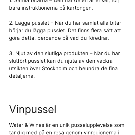
1. Samla bitarna – Den här delen är enkel, följ
bara instruktionerna på kartongen.
2. Lägga pusslet – När du har samlat alla bitar
börjar du lägga pusslet. Det finns flera sätt att
göra detta, beroende på vad du föredrar.
3. Njut av den slutliga produkten – När du har
slutfört pusslet kan du njuta av den vackra
utsikten över Stockholm och beundra de fina
detaljerna.
Vinpussel
Water & Wines är en unik pusselupplevelse som
tar dig med på en resa genom vinregionerna i