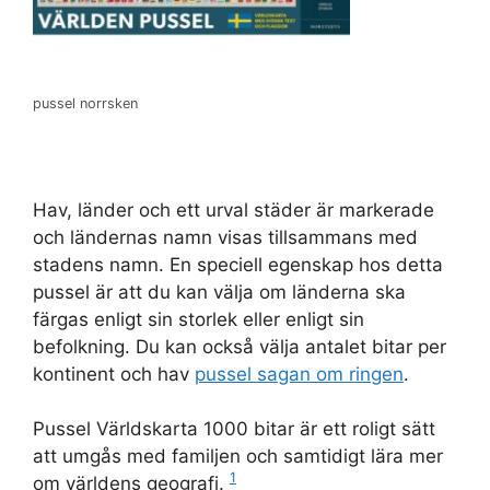
pussel norrsken
Hav, länder och ett urval städer är markerade
och ländernas namn visas tillsammans med
stadens namn. En speciell egenskap hos detta
pussel är att du kan välja om länderna ska
färgas enligt sin storlek eller enligt sin
befolkning. Du kan också välja antalet bitar per
kontinent och hav
pussel sagan om ringen
.
Pussel Världskarta 1000 bitar är ett roligt sätt
att umgås med familjen och samtidigt lära mer
1
om världens geografi.