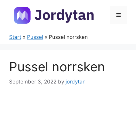
Skip
to
Menu
content
Start
»
Pussel
»
Pussel norrsken
Pussel norrsken
September 3, 2022
by
jordytan