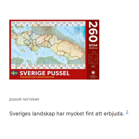
pussel norrsken
2
Sveriges landskap har mycket fint att erbjuda.