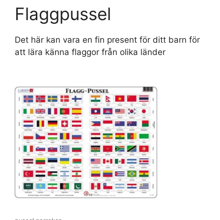
Flaggpussel
Det här kan vara en fin present för ditt barn för
att lära känna flaggor från olika länder