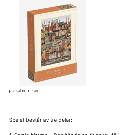
pussel norrsken
Spelet består av tre delar: