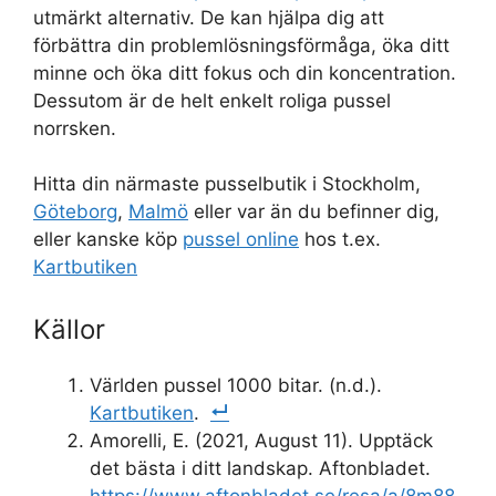
utmärkt alternativ. De kan hjälpa dig att
förbättra din problemlösningsförmåga, öka ditt
minne och öka ditt fokus och din koncentration.
Dessutom är de helt enkelt roliga pussel
norrsken.
Hitta din närmaste pusselbutik i Stockholm,
Göteborg
,
Malmö
eller var än du befinner dig,
eller kanske köp
pussel online
hos t.ex.
Kartbutiken
Källor
Världen pussel 1000 bitar. (n.d.).
Kartbutiken
.
Amorelli, E. (2021, August 11). Upptäck
det bästa i ditt landskap. Aftonbladet.
https://www.aftonbladet.se/resa/a/8m88