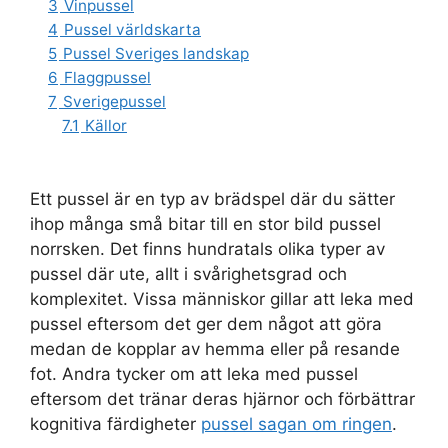
3
Vinpussel
4
Pussel världskarta
5
Pussel Sveriges landskap
6
Flaggpussel
7
Sverigepussel
7.1
Källor
Ett pussel är en typ av brädspel där du sätter
ihop många små bitar till en stor bild pussel
norrsken. Det finns hundratals olika typer av
pussel där ute, allt i svårighetsgrad och
komplexitet. Vissa människor gillar att leka med
pussel eftersom det ger dem något att göra
medan de kopplar av hemma eller på resande
fot. Andra tycker om att leka med pussel
eftersom det tränar deras hjärnor och förbättrar
kognitiva färdigheter
pussel sagan om ringen
.