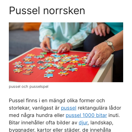
Pussel norrsken
pussel och pusselspel
Pussel finns i en mängd olika former och
storlekar, vanligast är
pussel
rektangulära lådor
med några hundra eller
pussel 1000 bitar
inuti.
Bitar innehåller ofta bilder av
djur
, landskap,
byggnader, kartor eller städer, de innehålla