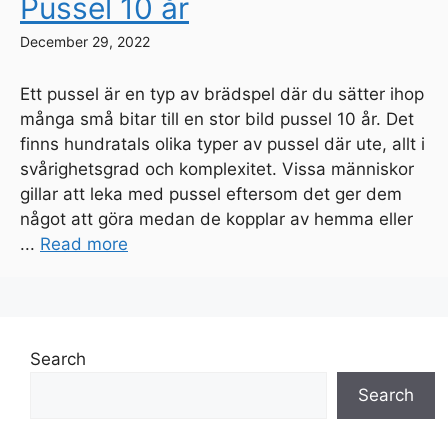
Pussel 10 år
December 29, 2022
Ett pussel är en typ av brädspel där du sätter ihop
många små bitar till en stor bild pussel 10 år. Det
finns hundratals olika typer av pussel där ute, allt i
svårighetsgrad och komplexitet. Vissa människor
gillar att leka med pussel eftersom det ger dem
något att göra medan de kopplar av hemma eller
...
Read more
Search
Search