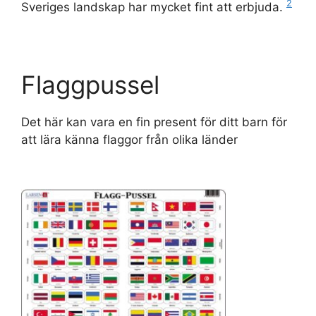
2
Sveriges landskap har mycket fint att erbjuda.
Flaggpussel
Det här kan vara en fin present för ditt barn för
att lära känna flaggor från olika länder