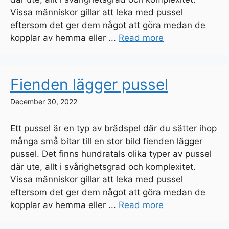
Vissa människor gillar att leka med pussel
eftersom det ger dem något att göra medan de
kopplar av hemma eller ...
Read more
Fienden lägger pussel
December 30, 2022
Ett pussel är en typ av brädspel där du sätter ihop
många små bitar till en stor bild fienden lägger
pussel. Det finns hundratals olika typer av pussel
där ute, allt i svårighetsgrad och komplexitet.
Vissa människor gillar att leka med pussel
eftersom det ger dem något att göra medan de
kopplar av hemma eller ...
Read more