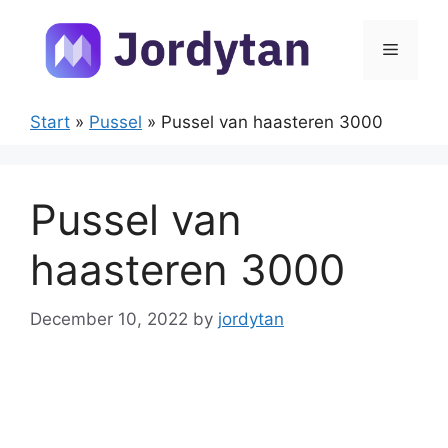
Skip
to
Menu
content
Start
»
Pussel
»
Pussel van haasteren 3000
Pussel van
haasteren 3000
December 10, 2022
by
jordytan