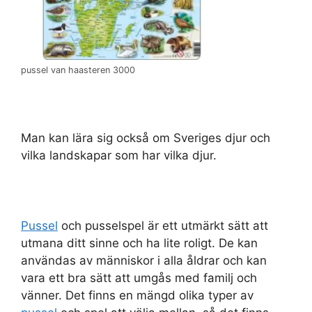
pussel van haasteren 3000
Man kan lära sig också om Sveriges djur och
vilka landskapar som har vilka djur.
Pussel
och pusselspel är ett utmärkt sätt att
utmana ditt sinne och ha lite roligt. De kan
användas av människor i alla åldrar och kan
vara ett bra sätt att umgås med familj och
vänner. Det finns en mängd olika typer av