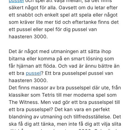
pussel
och spel att välja mellan, så det finns
säkert något för alla. Oavsett om du letar efter
ett snabbt och enkelt spel att spela eller något
som kräver lite mer tid och eftertanke finns det
ett pussel eller spel för dig pussel van
haasteren 3000.
Det är något med utmaningen att sätta ihop
bitarna eller komma på en smart lösning som
får hjärnan att flöda. Och vad är ännu bättre än
ett bra
pussel
? Ett bra pusselspel pussel van
haasteren 3000.
Det finns massor av bra pusselspel där ute, från
klassiker som Tetris till mer moderna spel som
The Witness. Men vad gör ett bra pusselspel till
ett bra pusselspel? Det kan vara en perfekt
blandning av utmaning och tillfredsställelse. Det
ska få dig att tänka, men inte få dig att vilja slita