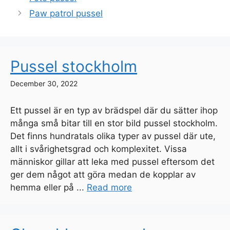
Paw patrol pussel
Pussel stockholm
December 30, 2022
Ett pussel är en typ av brädspel där du sätter ihop
många små bitar till en stor bild pussel stockholm.
Det finns hundratals olika typer av pussel där ute,
allt i svårighetsgrad och komplexitet. Vissa
människor gillar att leka med pussel eftersom det
ger dem något att göra medan de kopplar av
hemma eller på ...
Read more