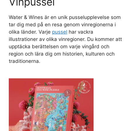
Vinpussel
Water & Wines är en unik pusselupplevelse som
tar dig med på en resa genom vinregionerna i
olika länder. Varje
pussel
har vackra
illustrationer av olika vinregioner. Du kommer att
upptäcka berättelsen om varje vingård och
region och lära dig om historien, kulturen och
traditionerna.