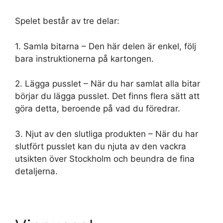
Spelet består av tre delar:
1. Samla bitarna – Den här delen är enkel, följ
bara instruktionerna på kartongen.
2. Lägga pusslet – När du har samlat alla bitar
börjar du lägga pusslet. Det finns flera sätt att
göra detta, beroende på vad du föredrar.
3. Njut av den slutliga produkten – När du har
slutfört pusslet kan du njuta av den vackra
utsikten över Stockholm och beundra de fina
detaljerna.