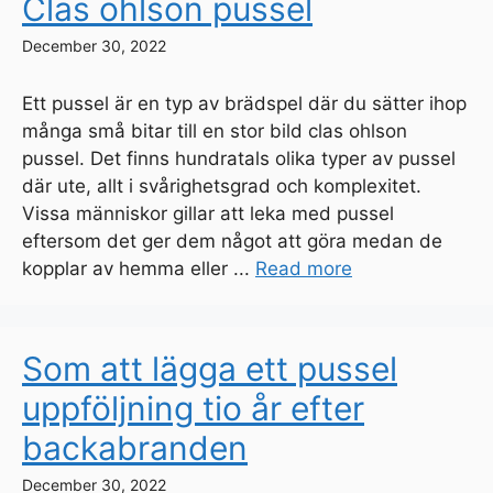
Clas ohlson pussel
December 30, 2022
Ett pussel är en typ av brädspel där du sätter ihop
många små bitar till en stor bild clas ohlson
pussel. Det finns hundratals olika typer av pussel
där ute, allt i svårighetsgrad och komplexitet.
Vissa människor gillar att leka med pussel
eftersom det ger dem något att göra medan de
kopplar av hemma eller ...
Read more
Som att lägga ett pussel
uppföljning tio år efter
backabranden
December 30, 2022