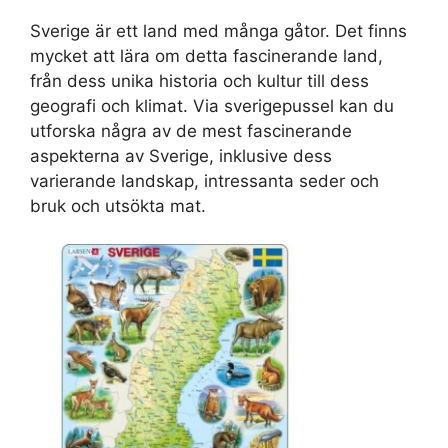
Sverige är ett land med många gåtor. Det finns
mycket att lära om detta fascinerande land,
från dess unika historia och kultur till dess
geografi och klimat. Via sverigepussel kan du
utforska några av de mest fascinerande
aspekterna av Sverige, inklusive dess
varierande landskap, intressanta seder och
bruk och utsökta mat.