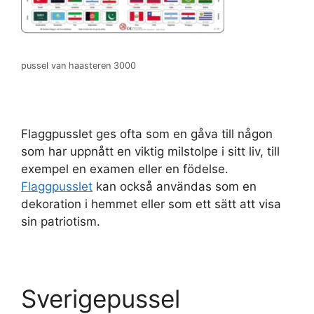
pussel van haasteren 3000
Flaggpusslet ges ofta som en gåva till någon
som har uppnått en viktig milstolpe i sitt liv, till
exempel en examen eller en födelse.
Flaggpusslet
kan också användas som en
dekoration i hemmet eller som ett sätt att visa
sin patriotism.
Sverigepussel