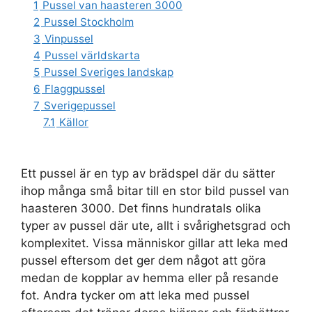
1
Pussel van haasteren 3000
2
Pussel Stockholm
3
Vinpussel
4
Pussel världskarta
5
Pussel Sveriges landskap
6
Flaggpussel
7
Sverigepussel
7.1
Källor
Ett pussel är en typ av brädspel där du sätter
ihop många små bitar till en stor bild pussel van
haasteren 3000. Det finns hundratals olika
typer av pussel där ute, allt i svårighetsgrad och
komplexitet. Vissa människor gillar att leka med
pussel eftersom det ger dem något att göra
medan de kopplar av hemma eller på resande
fot. Andra tycker om att leka med pussel