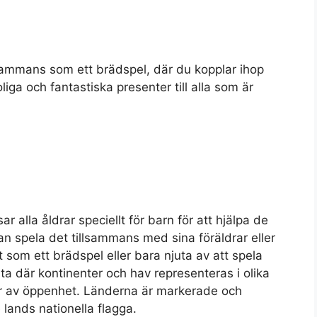
lsammans som ett brädspel, där du kopplar ihop
oliga och fantastiska presenter till alla som är
ar alla åldrar speciellt för barn för att hjälpa de
n spela det tillsammans med sina föräldrar eller
 som ett brädspel eller bara njuta av att spela
rta där kontinenter och hav representeras i olika
der av öppenhet. Länderna är markerade och
 lands nationella flagga.