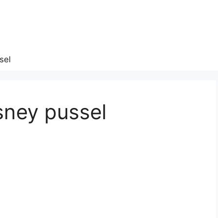
sel
sney pussel