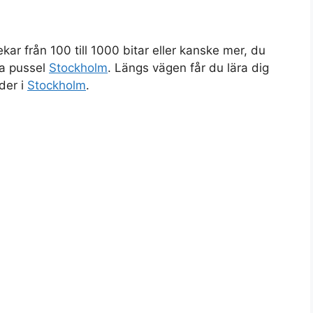
ar från 100 till 1000 bitar eller kanske mer, du
pa pussel
Stockholm
. Längs vägen får du lära dig
der i
Stockholm
.