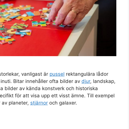
torlekar, vanligast är
pussel
rektangulära lådor
inuti. Bitar innehåller ofta bilder av
djur
, landskap,
la bilder av kända konstverk och historiska
fikt för att visa upp ett visst ämne. Till exempel
 av planeter,
stjärnor
och galaxer.