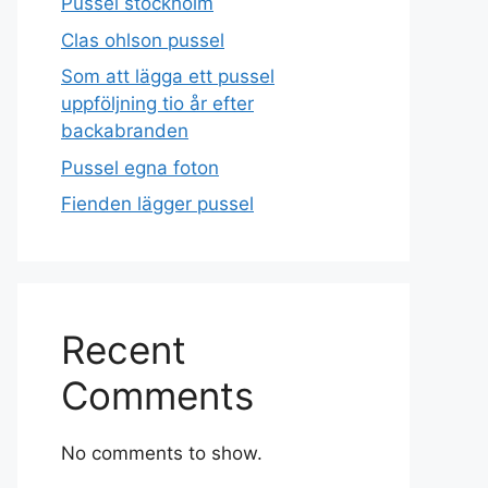
Pussel stockholm
Clas ohlson pussel
Som att lägga ett pussel
uppföljning tio år efter
backabranden
Pussel egna foton
Fienden lägger pussel
Recent
Comments
No comments to show.