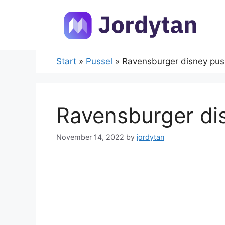
Skip
to
content
Start
»
Pussel
»
Ravensburger disney pus
Ravensburger di
November 14, 2022
by
jordytan