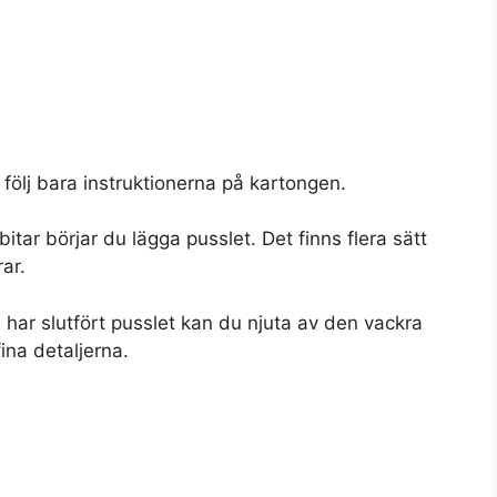
 följ bara instruktionerna på kartongen.
itar börjar du lägga pusslet. Det finns flera sätt
ar.
 har slutfört pusslet kan du njuta av den vackra
ina detaljerna.