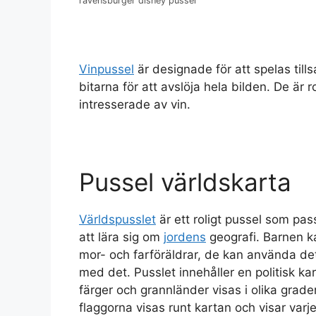
ravensburger disney pussel
Vinpussel
är designade för att spelas til
bitarna för att avslöja hela bilden. De är r
intresserade av vin.
Pussel världskarta
Världspusslet
är ett roligt pussel som pass
att lära sig om
jordens
geografi. Barnen ka
mor- och farföräldrar, de kan använda det
med det. Pusslet innehåller en politisk ka
färger och grannländer visas i olika gra
flaggorna visas runt kartan och visar varje