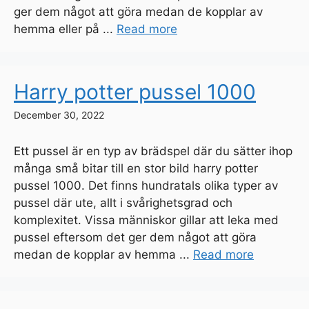
ger dem något att göra medan de kopplar av
hemma eller på ...
Read more
Harry potter pussel 1000
December 30, 2022
Ett pussel är en typ av brädspel där du sätter ihop
många små bitar till en stor bild harry potter
pussel 1000. Det finns hundratals olika typer av
pussel där ute, allt i svårighetsgrad och
komplexitet. Vissa människor gillar att leka med
pussel eftersom det ger dem något att göra
medan de kopplar av hemma ...
Read more