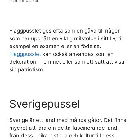
schmidt pussel
Flaggpusslet ges ofta som en gåva till någon
som har uppnått en viktig milstolpe i sitt liv, till
exempel en examen eller en födelse.
Flaggpusslet
kan också användas som en
dekoration i hemmet eller som ett sätt att visa
sin patriotism.
Sverigepussel
Sverige är ett land med många gåtor. Det finns
mycket att lära om detta fascinerande land,
från dess unika historia och kultur till dess