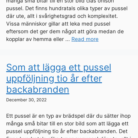
många små bitar till en stor bild clas ohlson
pussel. Det finns hundratals olika typer av pussel
där ute, allt i svårighetsgrad och komplexitet.
Vissa människor gillar att leka med pussel
eftersom det ger dem något att göra medan de
kopplar av hemma eller ...
Read more
Som att lägga ett pussel
uppföljning tio år efter
backabranden
December 30, 2022
Ett pussel är en typ av brädspel där du sätter ihop
många små bitar till en stor bild som att lägga ett
pussel uppföljning tio år efter backabranden. Det