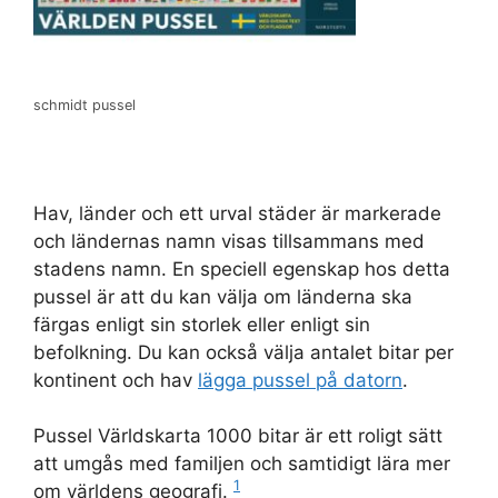
schmidt pussel
Hav, länder och ett urval städer är markerade
och ländernas namn visas tillsammans med
stadens namn. En speciell egenskap hos detta
pussel är att du kan välja om länderna ska
färgas enligt sin storlek eller enligt sin
befolkning. Du kan också välja antalet bitar per
kontinent och hav
lägga pussel på datorn
.
Pussel Världskarta 1000 bitar är ett roligt sätt
att umgås med familjen och samtidigt lära mer
1
om världens geografi.