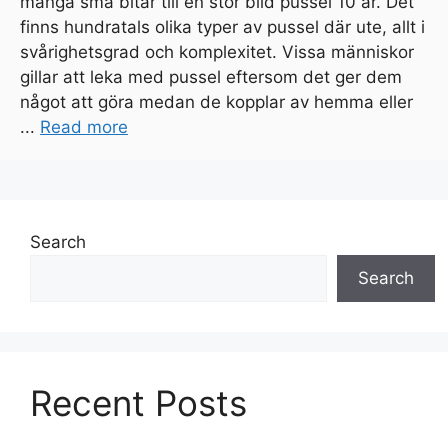
många små bitar till en stor bild pussel 10 år. Det
finns hundratals olika typer av pussel där ute, allt i
svårighetsgrad och komplexitet. Vissa människor
gillar att leka med pussel eftersom det ger dem
något att göra medan de kopplar av hemma eller
...
Read more
Search
Search
Recent Posts