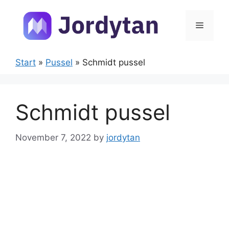
Skip
to
Menu
content
Start
»
Pussel
»
Schmidt pussel
Schmidt pussel
November 7, 2022
by
jordytan