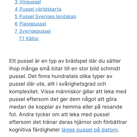
3
Vinpussel
4
Pussel världskarta
5
Pussel Sveriges landskap
6
Flaggpussel
7
Sverigepussel
7.1
Källor
Ett pussel är en typ av brädspel där du sätter
ihop många små bitar till en stor bild schmidt
pussel. Det finns hundratals olika typer av
pussel där ute, allt i svårighetsgrad och
komplexitet. Vissa människor gillar att leka med
pussel eftersom det ger dem något att göra
medan de kopplar av hemma eller på resande
fot. Andra tycker om att leka med pussel
eftersom det tränar deras hjärnor och förbättrar
kognitiva färdigheter
lägga pussel på datorn
.