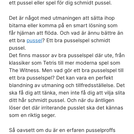
ett pussel eller spel för dig schmidt pussel.
Det är något med utmaningen att sätta ihop
bitarna eller komma på en smart lösning som
får hjärnan att flöda. Och vad är ännu bättre än
ett bra
pussel
? Ett bra pusselspel schmidt
pussel.
Det finns massor av bra pusselspel där ute, från
klassiker som Tetris till mer moderna spel som
The Witness. Men vad gör ett bra pusselspel till
ett bra pusselspel? Det kan vara en perfekt
blandning av utmaning och tillfredsställelse. Det
ska få dig att tänka, men inte få dig att vilja slita
ditt hår schmidt pussel. Och när du äntligen
löser det där irriterande pusslet ska det kännas
som en riktig seger.
Så oavsett om du är en erfaren pusselproffs