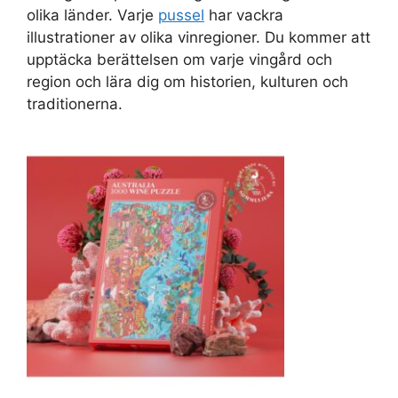
olika länder. Varje
pussel
har vackra
illustrationer av olika vinregioner. Du kommer att
upptäcka berättelsen om varje vingård och
region och lära dig om historien, kulturen och
traditionerna.