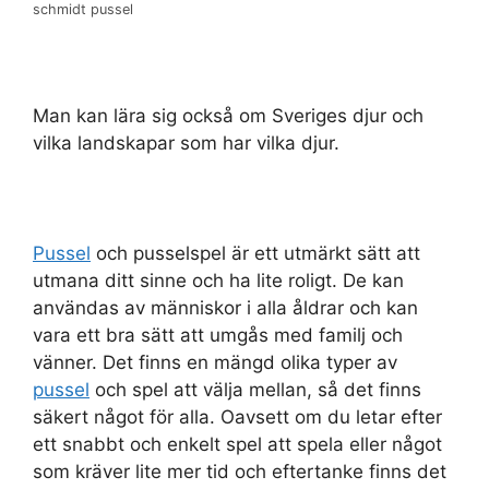
schmidt pussel
Man kan lära sig också om Sveriges djur och
vilka landskapar som har vilka djur.
Pussel
och pusselspel är ett utmärkt sätt att
utmana ditt sinne och ha lite roligt. De kan
användas av människor i alla åldrar och kan
vara ett bra sätt att umgås med familj och
vänner. Det finns en mängd olika typer av
pussel
och spel att välja mellan, så det finns
säkert något för alla. Oavsett om du letar efter
ett snabbt och enkelt spel att spela eller något
som kräver lite mer tid och eftertanke finns det