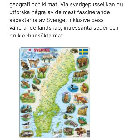
geografi och klimat. Via sverigepussel kan du
utforska några av de mest fascinerande
aspekterna av Sverige, inklusive dess
varierande landskap, intressanta seder och
bruk och utsökta mat.