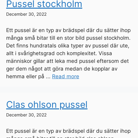
Pussel stockholm
December 30, 2022
Ett pussel är en typ av brädspel där du sätter ihop
många små bitar till en stor bild pussel stockholm.
Det finns hundratals olika typer av pussel där ute,
allt i svårighetsgrad och komplexitet. Vissa
människor gillar att leka med pussel eftersom det
ger dem något att göra medan de kopplar av
hemma eller på ...
Read more
Clas ohlson pussel
December 30, 2022
Ett pussel är en typ av brädspel där du sätter ihop