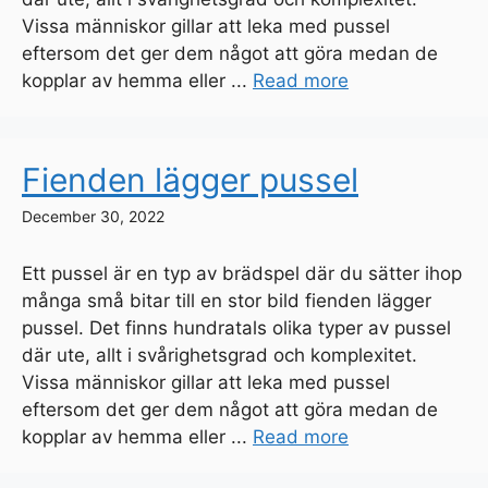
Vissa människor gillar att leka med pussel
eftersom det ger dem något att göra medan de
kopplar av hemma eller ...
Read more
Fienden lägger pussel
December 30, 2022
Ett pussel är en typ av brädspel där du sätter ihop
många små bitar till en stor bild fienden lägger
pussel. Det finns hundratals olika typer av pussel
där ute, allt i svårighetsgrad och komplexitet.
Vissa människor gillar att leka med pussel
eftersom det ger dem något att göra medan de
kopplar av hemma eller ...
Read more