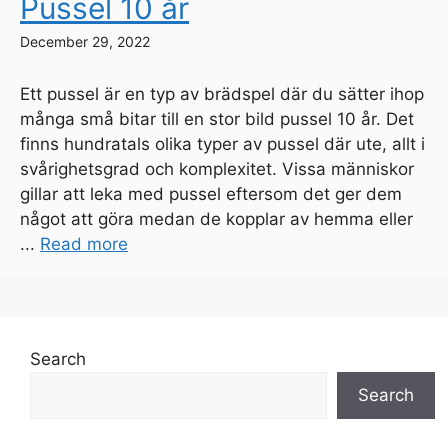
Pussel 10 år
December 29, 2022
Ett pussel är en typ av brädspel där du sätter ihop
många små bitar till en stor bild pussel 10 år. Det
finns hundratals olika typer av pussel där ute, allt i
svårighetsgrad och komplexitet. Vissa människor
gillar att leka med pussel eftersom det ger dem
något att göra medan de kopplar av hemma eller
...
Read more
Search
Search