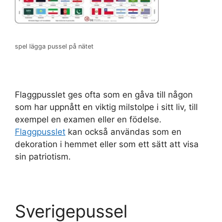
spel lägga pussel på nätet
Flaggpusslet ges ofta som en gåva till någon
som har uppnått en viktig milstolpe i sitt liv, till
exempel en examen eller en födelse.
Flaggpusslet
kan också användas som en
dekoration i hemmet eller som ett sätt att visa
sin patriotism.
Sverigepussel