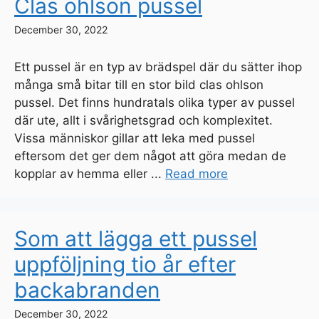
Clas ohlson pussel
December 30, 2022
Ett pussel är en typ av brädspel där du sätter ihop
många små bitar till en stor bild clas ohlson
pussel. Det finns hundratals olika typer av pussel
där ute, allt i svårighetsgrad och komplexitet.
Vissa människor gillar att leka med pussel
eftersom det ger dem något att göra medan de
kopplar av hemma eller ...
Read more
Som att lägga ett pussel
uppföljning tio år efter
backabranden
December 30, 2022