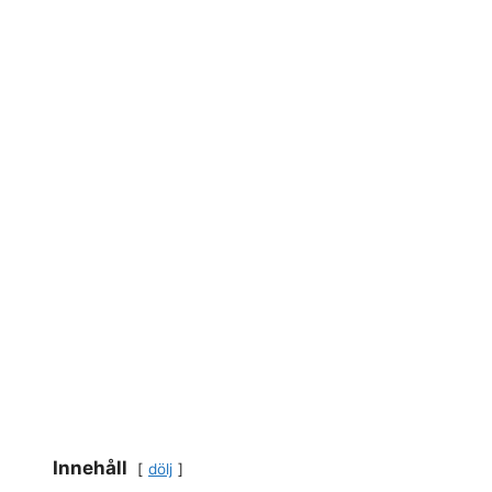
Innehåll
dölj