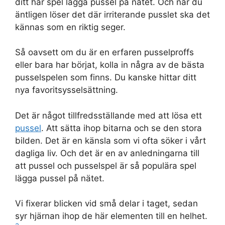
ditt hår spel lägga pussel på nätet. Och när du
äntligen löser det där irriterande pusslet ska det
kännas som en riktig seger.
Så oavsett om du är en erfaren pusselproffs
eller bara har börjat, kolla in några av de bästa
pusselspelen som finns. Du kanske hittar ditt
nya favoritsysselsättning.
Det är något tillfredsställande med att lösa ett
pussel
. Att sätta ihop bitarna och se den stora
bilden. Det är en känsla som vi ofta söker i vårt
dagliga liv. Och det är en av anledningarna till
att pussel och pusselspel är så populära spel
lägga pussel på nätet.
Vi fixerar blicken vid små delar i taget, sedan
syr hjärnan ihop de här elementen till en helhet.