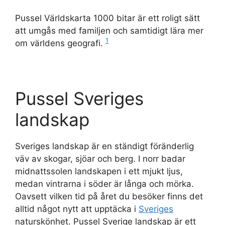
Pussel Världskarta 1000 bitar är ett roligt sätt
att umgås med familjen och samtidigt lära mer
1
om världens geografi.
Pussel Sveriges
landskap
Sveriges landskap är en ständigt föränderlig
väv av skogar, sjöar och berg. I norr badar
midnattssolen landskapen i ett mjukt ljus,
medan vintrarna i söder är långa och mörka.
Oavsett vilken tid på året du besöker finns det
alltid något nytt att upptäcka i
Sveriges
naturskönhet. Pussel Sverige landskap är ett