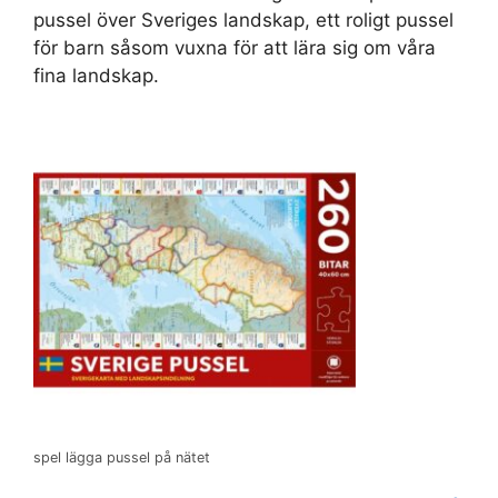
pussel över Sveriges landskap, ett roligt pussel
för barn såsom vuxna för att lära sig om våra
fina landskap.
spel lägga pussel på nätet