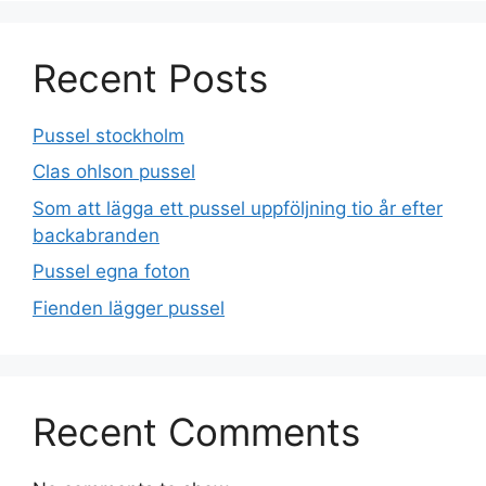
Recent Posts
Pussel stockholm
Clas ohlson pussel
Som att lägga ett pussel uppföljning tio år efter
backabranden
Pussel egna foton
Fienden lägger pussel
Recent Comments