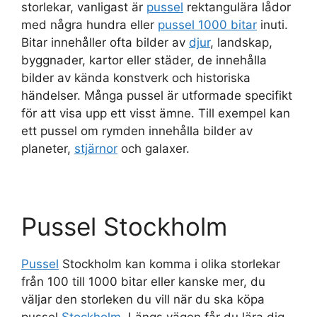
storlekar, vanligast är
pussel
rektangulära lådor
med några hundra eller
pussel 1000 bitar
inuti.
Bitar innehåller ofta bilder av
djur
, landskap,
byggnader, kartor eller städer, de innehålla
bilder av kända konstverk och historiska
händelser. Många pussel är utformade specifikt
för att visa upp ett visst ämne. Till exempel kan
ett pussel om rymden innehålla bilder av
planeter,
stjärnor
och galaxer.
Pussel Stockholm
Pussel
Stockholm kan komma i olika storlekar
från 100 till 1000 bitar eller kanske mer, du
väljar den storleken du vill när du ska köpa
pussel
Stockholm
. Längs vägen får du lära dig