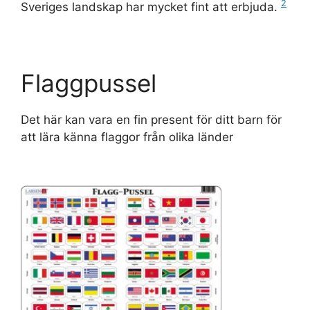
2
Sveriges landskap har mycket fint att erbjuda.
Flaggpussel
Det här kan vara en fin present för ditt barn för
att lära känna flaggor från olika länder