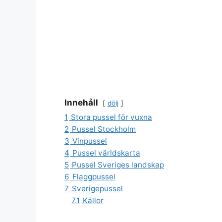
Innehåll
dölj
1
Stora pussel för vuxna
2
Pussel Stockholm
3
Vinpussel
4
Pussel världskarta
5
Pussel Sveriges landskap
6
Flaggpussel
7
Sverigepussel
7.1
Källor