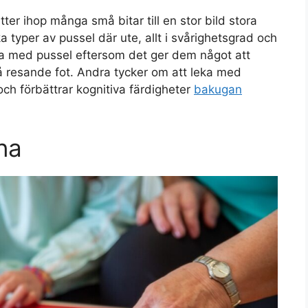
ter ihop många små bitar till en stor bild stora
a typer av pussel där ute, allt i svårighetsgrad och
eka med pussel eftersom det ger dem något att
 resande fot. Andra tycker om att leka med
och förbättrar kognitiva färdigheter
bakugan
na