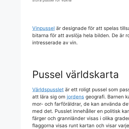
stora pussel för vuxna
Vinpussel
är designade för att spelas til
bitarna för att avslöja hela bilden. De är r
intresserade av vin.
Pussel världskarta
Världspusslet
är ett roligt pussel som pass
att lära sig om
jordens
geografi. Barnen ka
mor- och farföräldrar, de kan använda det
med det. Pusslet innehåller en politisk ka
färger och grannländer visas i olika gra
flaggorna visas runt kartan och visar varje