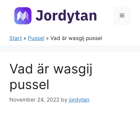
Skip
to
Menu
content
Start
»
Pussel
»
Vad är wasgij pussel
Vad är wasgij
pussel
November 24, 2022
by
jordytan