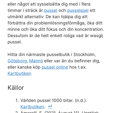
eller något att sysselsätta dig med i flera
timmar i sträck är
pussel
och
pusselspel
ett
utmärkt alternativ. De kan hjälpa dig att
förbättra din problemlösningsförmåga, öka ditt
minne och öka ditt fokus och din koncentration.
Dessutom är de helt enkelt roliga vad är wasgij
pussel.
Hitta din närmaste pusselbutik i Stockholm,
Göteborg
,
Malmö
eller var än du befinner dig,
eller kanske köp
pussel online
hos t.ex.
Kartbutiken
Källor
Världen pussel 1000 bitar. (n.d.).
Kartbutiken
.
Amorelli, E. (2021, August 11). Upptäck