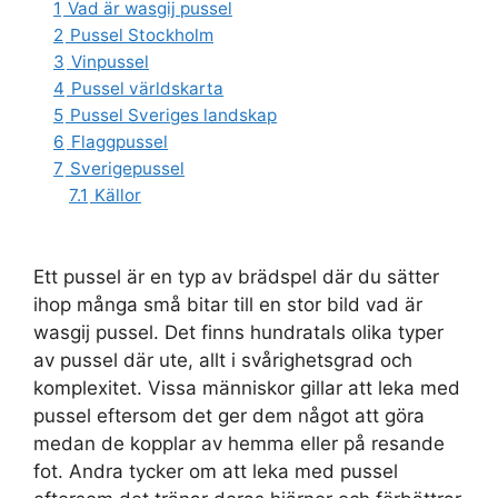
1
Vad är wasgij pussel
2
Pussel Stockholm
3
Vinpussel
4
Pussel världskarta
5
Pussel Sveriges landskap
6
Flaggpussel
7
Sverigepussel
7.1
Källor
Ett pussel är en typ av brädspel där du sätter
ihop många små bitar till en stor bild vad är
wasgij pussel. Det finns hundratals olika typer
av pussel där ute, allt i svårighetsgrad och
komplexitet. Vissa människor gillar att leka med
pussel eftersom det ger dem något att göra
medan de kopplar av hemma eller på resande
fot. Andra tycker om att leka med pussel