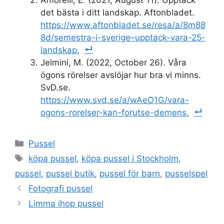
det bästa i ditt landskap. Aftonbladet.
https://www.aftonbladet.se/resa/a/8m88
8d/semestra-i-sverige–upptack-vara-25-
landskap.
Jelmini, M. (2022, October 26). Våra
ögons rörelser avslöjar hur bra vi minns.
SvD.se.
https://www.svd.se/a/wAeO1G/vara-
ogons-rorelser-kan-forutse-demens.
Categories
Pussel
Tags
köpa pussel
,
köpa pussel i Stockholm
,
pussel
,
pussel butik
,
pussel för barn
,
pusselspel
Fotografi pussel
Limma ihop pussel