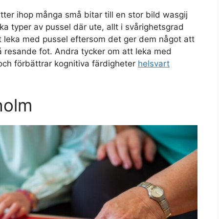
tter ihop många små bitar till en stor bild wasgij
ka typer av pussel där ute, allt i svårighetsgrad
tt leka med pussel eftersom det ger dem något att
 resande fot. Andra tycker om att leka med
och förbättrar kognitiva färdigheter
helsvart
holm