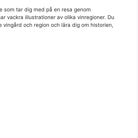
se som tar dig med på en resa genom
ar vackra illustrationer av olika vinregioner. Du
vingård och region och lära dig om historien,