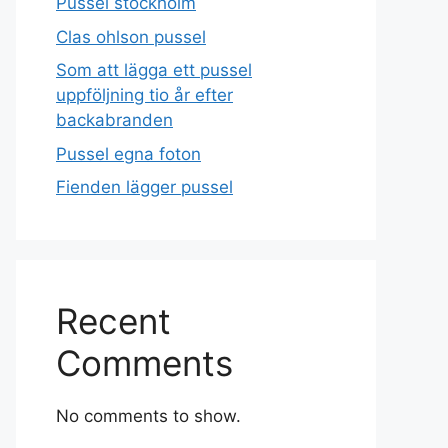
Pussel stockholm
Clas ohlson pussel
Som att lägga ett pussel
uppföljning tio år efter
backabranden
Pussel egna foton
Fienden lägger pussel
Recent
Comments
No comments to show.