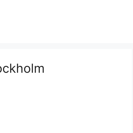
tockholm