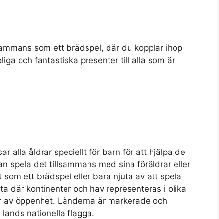
lsammans som ett brädspel, där du kopplar ihop
oliga och fantastiska presenter till alla som är
ar alla åldrar speciellt för barn för att hjälpa de
n spela det tillsammans med sina föräldrar eller
 som ett brädspel eller bara njuta av att spela
rta där kontinenter och hav representeras i olika
der av öppenhet. Länderna är markerade och
 lands nationella flagga.