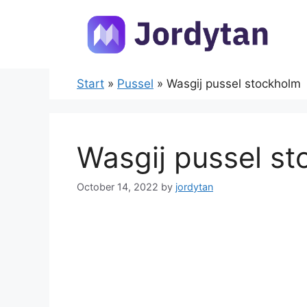
Skip
to
content
Start
»
Pussel
»
Wasgij pussel stockholm
Wasgij pussel s
October 14, 2022
by
jordytan