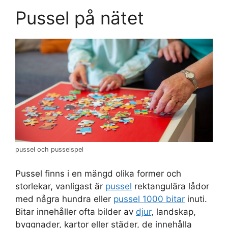
Pussel på nätet
pussel och pusselspel
Pussel finns i en mängd olika former och
storlekar, vanligast är
pussel
rektangulära lådor
med några hundra eller
pussel 1000 bitar
inuti.
Bitar innehåller ofta bilder av
djur
, landskap,
byggnader, kartor eller städer, de innehålla