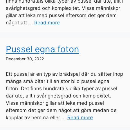
finns hundratals olika typer av pussel där ute, allt i
svårighetsgrad och komplexitet. Vissa människor
gillar att leka med pussel eftersom det ger dem
något att ...
Read more
Pussel egna foton
December 30, 2022
Ett pussel är en typ av brädspel där du sätter ihop
många små bitar till en stor bild pussel egna
foton. Det finns hundratals olika typer av pussel
där ute, allt i svårighetsgrad och komplexitet.
Vissa människor gillar att leka med pussel
eftersom det ger dem något att göra medan de
kopplar av hemma eller ...
Read more