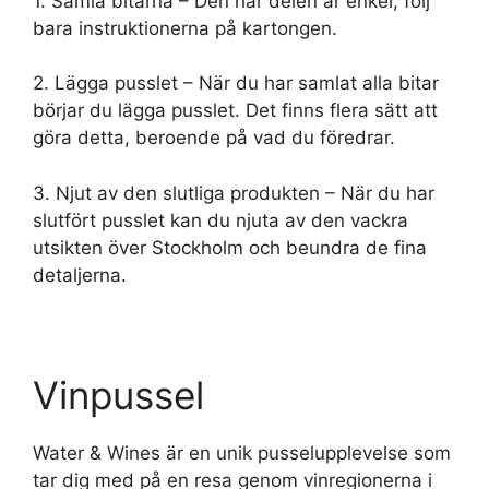
1. Samla bitarna – Den här delen är enkel, följ
bara instruktionerna på kartongen.
2. Lägga pusslet – När du har samlat alla bitar
börjar du lägga pusslet. Det finns flera sätt att
göra detta, beroende på vad du föredrar.
3. Njut av den slutliga produkten – När du har
slutfört pusslet kan du njuta av den vackra
utsikten över Stockholm och beundra de fina
detaljerna.
Vinpussel
Water & Wines är en unik pusselupplevelse som
tar dig med på en resa genom vinregionerna i