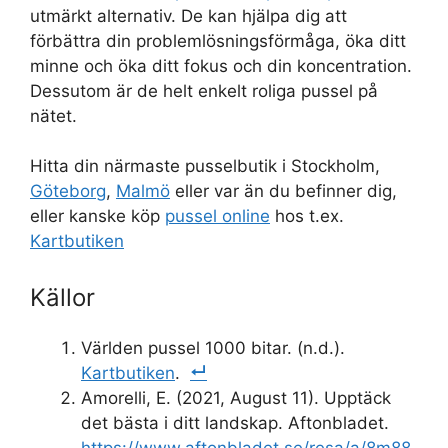
utmärkt alternativ. De kan hjälpa dig att
förbättra din problemlösningsförmåga, öka ditt
minne och öka ditt fokus och din koncentration.
Dessutom är de helt enkelt roliga pussel på
nätet.
Hitta din närmaste pusselbutik i Stockholm,
Göteborg
,
Malmö
eller var än du befinner dig,
eller kanske köp
pussel online
hos t.ex.
Kartbutiken
Källor
Världen pussel 1000 bitar. (n.d.).
Kartbutiken
.
Amorelli, E. (2021, August 11). Upptäck
det bästa i ditt landskap. Aftonbladet.
https://www.aftonbladet.se/resa/a/8m88