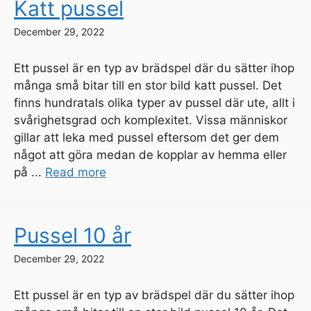
Katt pussel
December 29, 2022
Ett pussel är en typ av brädspel där du sätter ihop
många små bitar till en stor bild katt pussel. Det
finns hundratals olika typer av pussel där ute, allt i
svårighetsgrad och komplexitet. Vissa människor
gillar att leka med pussel eftersom det ger dem
något att göra medan de kopplar av hemma eller
på ...
Read more
Pussel 10 år
December 29, 2022
Ett pussel är en typ av brädspel där du sätter ihop