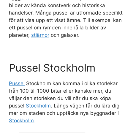
bilder av kända konstverk och historiska
händelser. Många pussel är utformade specifikt
för att visa upp ett visst ämne. Till exempel kan
ett pussel om rymden innehålla bilder av
planeter,
stjärnor
och galaxer.
Pussel Stockholm
Pussel
Stockholm kan komma i olika storlekar
från 100 till 1000 bitar eller kanske mer, du
väljar den storleken du vill när du ska köpa
pussel
Stockholm
. Längs vägen får du lära dig
mer om staden och upptäcka nya byggnader i
Stockholm
.