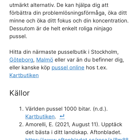
utmärkt alternativ. De kan hjälpa dig att
förbättra din problemlösningsförmåga, öka ditt
minne och öka ditt fokus och din koncentration.
Dessutom är de helt enkelt roliga ninjago
pussel.
Hitta din närmaste pusselbutik i Stockholm,
Göteborg
,
Malmö
eller var än du befinner dig,
eller kanske köp
pussel online
hos t.ex.
Kartbutiken
Källor
Världen pussel 1000 bitar. (n.d.).
Kartbutiken
.
Amorelli, E. (2021, August 11). Upptäck
det bästa i ditt landskap. Aftonbladet.
https://www.aftonbladet.se/resa/a/8m88