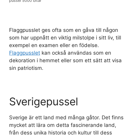
pussel 5000 bitar
Flaggpusslet ges ofta som en gåva till någon
som har uppnått en viktig milstolpe i sitt liv, till
exempel en examen eller en födelse.
Flaggpusslet
kan också användas som en
dekoration i hemmet eller som ett sätt att visa
sin patriotism.
Sverigepussel
Sverige är ett land med många gåtor. Det finns
mycket att lära om detta fascinerande land,
från dess unika historia och kultur till dess