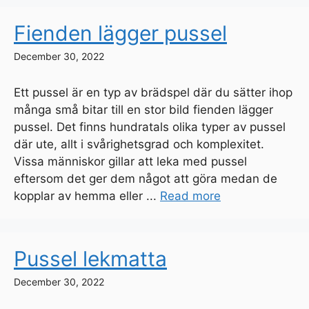
Fienden lägger pussel
December 30, 2022
Ett pussel är en typ av brädspel där du sätter ihop
många små bitar till en stor bild fienden lägger
pussel. Det finns hundratals olika typer av pussel
där ute, allt i svårighetsgrad och komplexitet.
Vissa människor gillar att leka med pussel
eftersom det ger dem något att göra medan de
kopplar av hemma eller ...
Read more
Pussel lekmatta
December 30, 2022