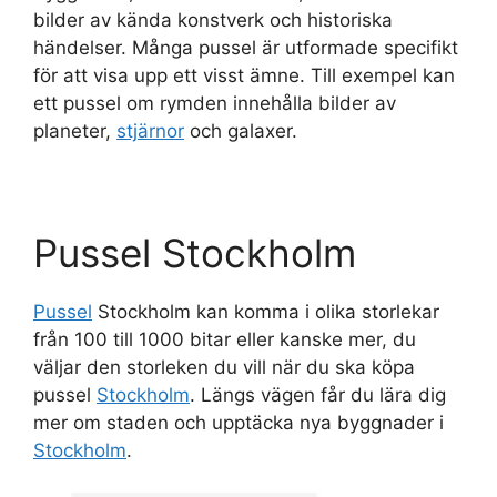
bilder av kända konstverk och historiska
händelser. Många pussel är utformade specifikt
för att visa upp ett visst ämne. Till exempel kan
ett pussel om rymden innehålla bilder av
planeter,
stjärnor
och galaxer.
Pussel Stockholm
Pussel
Stockholm kan komma i olika storlekar
från 100 till 1000 bitar eller kanske mer, du
väljar den storleken du vill när du ska köpa
pussel
Stockholm
. Längs vägen får du lära dig
mer om staden och upptäcka nya byggnader i
Stockholm
.