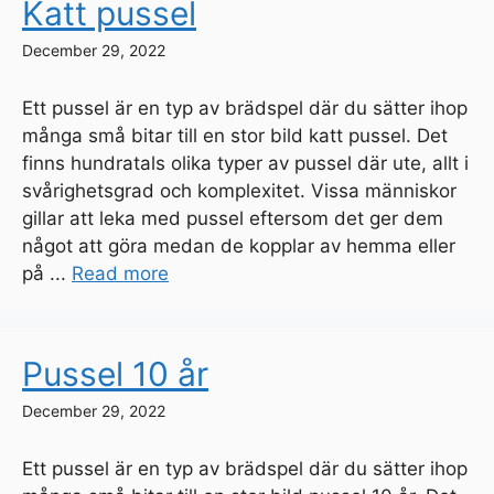
Katt pussel
December 29, 2022
Ett pussel är en typ av brädspel där du sätter ihop
många små bitar till en stor bild katt pussel. Det
finns hundratals olika typer av pussel där ute, allt i
svårighetsgrad och komplexitet. Vissa människor
gillar att leka med pussel eftersom det ger dem
något att göra medan de kopplar av hemma eller
på ...
Read more
Pussel 10 år
December 29, 2022
Ett pussel är en typ av brädspel där du sätter ihop