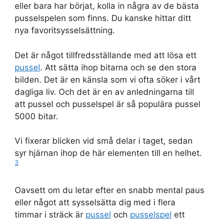
eller bara har börjat, kolla in några av de bästa
pusselspelen som finns. Du kanske hittar ditt
nya favoritsysselsättning.
Det är något tillfredsställande med att lösa ett
pussel
. Att sätta ihop bitarna och se den stora
bilden. Det är en känsla som vi ofta söker i vårt
dagliga liv. Och det är en av anledningarna till
att pussel och pusselspel är så populära pussel
5000 bitar.
Vi fixerar blicken vid små delar i taget, sedan
syr hjärnan ihop de här elementen till en helhet.
3
Oavsett om du letar efter en snabb mental paus
eller något att sysselsätta dig med i flera
timmar i sträck är
pussel
och
pusselspel
ett