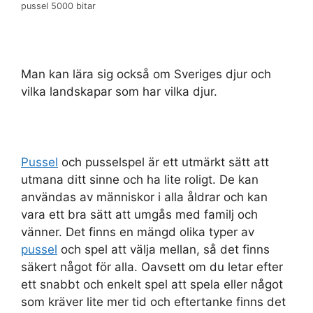
pussel 5000 bitar
Man kan lära sig också om Sveriges djur och
vilka landskapar som har vilka djur.
Pussel
och pusselspel är ett utmärkt sätt att
utmana ditt sinne och ha lite roligt. De kan
användas av människor i alla åldrar och kan
vara ett bra sätt att umgås med familj och
vänner. Det finns en mängd olika typer av
pussel
och spel att välja mellan, så det finns
säkert något för alla. Oavsett om du letar efter
ett snabbt och enkelt spel att spela eller något
som kräver lite mer tid och eftertanke finns det