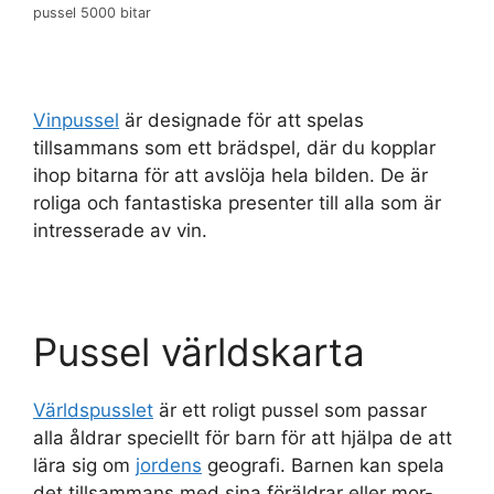
pussel 5000 bitar
Vinpussel
är designade för att spelas
tillsammans som ett brädspel, där du kopplar
ihop bitarna för att avslöja hela bilden. De är
roliga och fantastiska presenter till alla som är
intresserade av vin.
Pussel världskarta
Världspusslet
är ett roligt pussel som passar
alla åldrar speciellt för barn för att hjälpa de att
lära sig om
jordens
geografi. Barnen kan spela
det tillsammans med sina föräldrar eller mor-