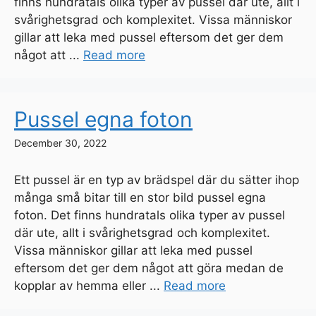
finns hundratals olika typer av pussel där ute, allt i
svårighetsgrad och komplexitet. Vissa människor
gillar att leka med pussel eftersom det ger dem
något att ...
Read more
Pussel egna foton
December 30, 2022
Ett pussel är en typ av brädspel där du sätter ihop
många små bitar till en stor bild pussel egna
foton. Det finns hundratals olika typer av pussel
där ute, allt i svårighetsgrad och komplexitet.
Vissa människor gillar att leka med pussel
eftersom det ger dem något att göra medan de
kopplar av hemma eller ...
Read more