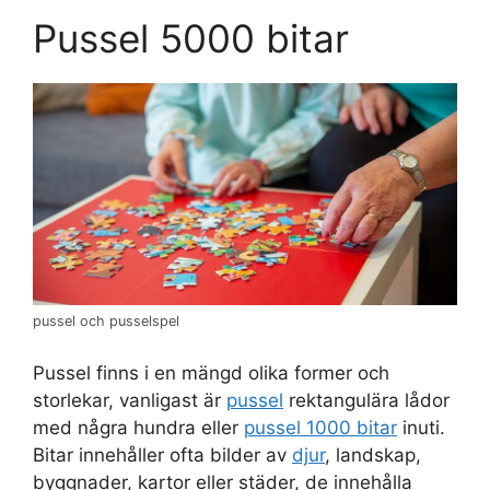
Pussel 5000 bitar
pussel och pusselspel
Pussel finns i en mängd olika former och
storlekar, vanligast är
pussel
rektangulära lådor
med några hundra eller
pussel 1000 bitar
inuti.
Bitar innehåller ofta bilder av
djur
, landskap,
byggnader, kartor eller städer, de innehålla