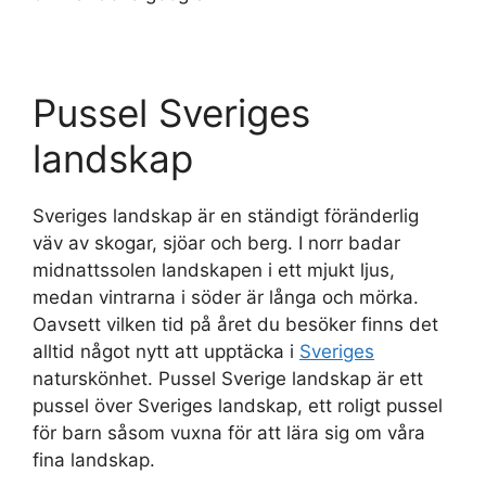
Pussel Sveriges
landskap
Sveriges landskap är en ständigt föränderlig
väv av skogar, sjöar och berg. I norr badar
midnattssolen landskapen i ett mjukt ljus,
medan vintrarna i söder är långa och mörka.
Oavsett vilken tid på året du besöker finns det
alltid något nytt att upptäcka i
Sveriges
naturskönhet. Pussel Sverige landskap är ett
pussel över Sveriges landskap, ett roligt pussel
för barn såsom vuxna för att lära sig om våra
fina landskap.