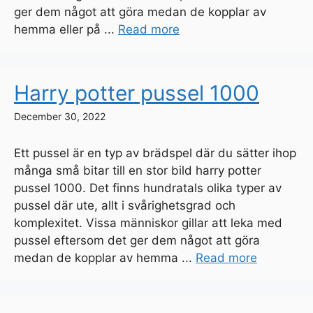
ger dem något att göra medan de kopplar av
hemma eller på ...
Read more
Harry potter pussel 1000
December 30, 2022
Ett pussel är en typ av brädspel där du sätter ihop
många små bitar till en stor bild harry potter
pussel 1000. Det finns hundratals olika typer av
pussel där ute, allt i svårighetsgrad och
komplexitet. Vissa människor gillar att leka med
pussel eftersom det ger dem något att göra
medan de kopplar av hemma ...
Read more