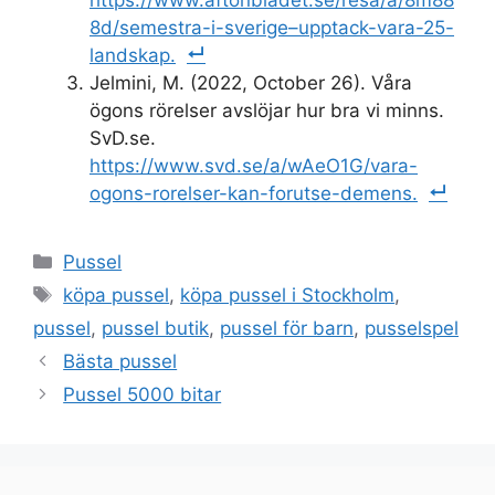
8d/semestra-i-sverige–upptack-vara-25-
landskap.
Jelmini, M. (2022, October 26). Våra
ögons rörelser avslöjar hur bra vi minns.
SvD.se.
https://www.svd.se/a/wAeO1G/vara-
ogons-rorelser-kan-forutse-demens.
Categories
Pussel
Tags
köpa pussel
,
köpa pussel i Stockholm
,
pussel
,
pussel butik
,
pussel för barn
,
pusselspel
Bästa pussel
Pussel 5000 bitar