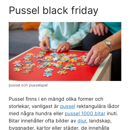
Pussel black friday
pussel och pusselspel
Pussel finns i en mängd olika former och
storlekar, vanligast är
pussel
rektangulära lådor
med några hundra eller
pussel 1000 bitar
inuti.
Bitar innehåller ofta bilder av
djur
, landskap,
byggnader, kartor eller städer, de innehålla