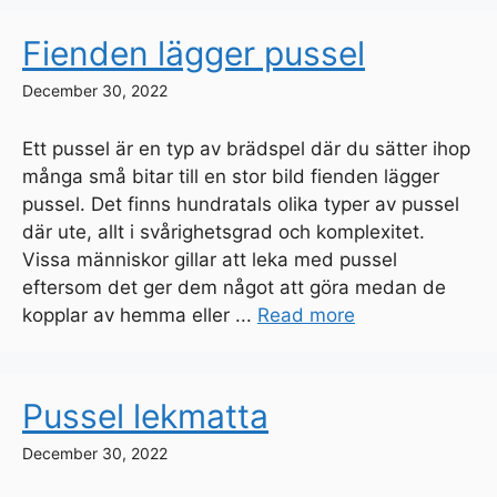
Fienden lägger pussel
December 30, 2022
Ett pussel är en typ av brädspel där du sätter ihop
många små bitar till en stor bild fienden lägger
pussel. Det finns hundratals olika typer av pussel
där ute, allt i svårighetsgrad och komplexitet.
Vissa människor gillar att leka med pussel
eftersom det ger dem något att göra medan de
kopplar av hemma eller ...
Read more
Pussel lekmatta
December 30, 2022