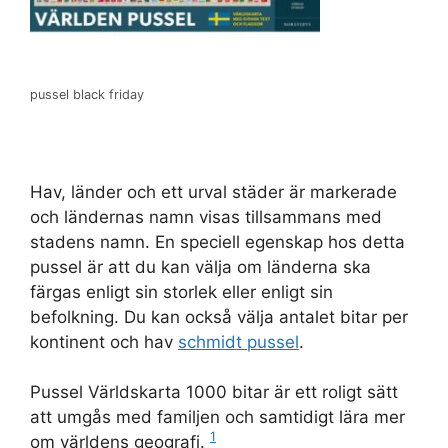
pussel black friday
Hav, länder och ett urval städer är markerade
och ländernas namn visas tillsammans med
stadens namn. En speciell egenskap hos detta
pussel är att du kan välja om länderna ska
färgas enligt sin storlek eller enligt sin
befolkning. Du kan också välja antalet bitar per
kontinent och hav
schmidt pussel
.
Pussel Världskarta 1000 bitar är ett roligt sätt
att umgås med familjen och samtidigt lära mer
1
om världens geografi.