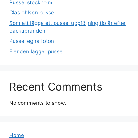
Pussel stockholm
Clas ohlson pussel
Som att lägga ett pussel uppföljning tio år efter
backabranden
Pussel egna foton
Fienden lägger pussel
Recent Comments
No comments to show.
Home