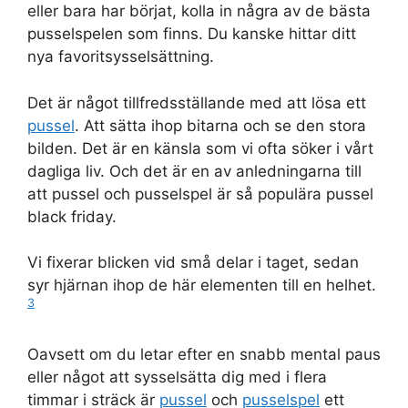
eller bara har börjat, kolla in några av de bästa
pusselspelen som finns. Du kanske hittar ditt
nya favoritsysselsättning.
Det är något tillfredsställande med att lösa ett
pussel
. Att sätta ihop bitarna och se den stora
bilden. Det är en känsla som vi ofta söker i vårt
dagliga liv. Och det är en av anledningarna till
att pussel och pusselspel är så populära pussel
black friday.
Vi fixerar blicken vid små delar i taget, sedan
syr hjärnan ihop de här elementen till en helhet.
3
Oavsett om du letar efter en snabb mental paus
eller något att sysselsätta dig med i flera
timmar i sträck är
pussel
och
pusselspel
ett