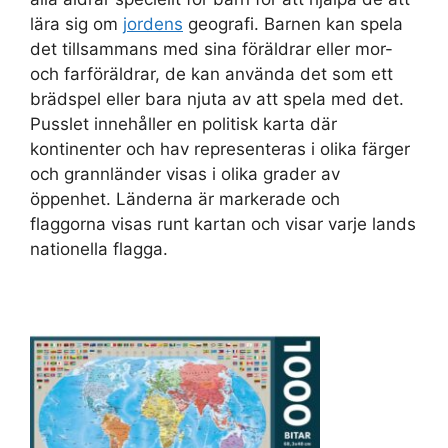
lära sig om
jordens
geografi. Barnen kan spela
det tillsammans med sina föräldrar eller mor-
och farföräldrar, de kan använda det som ett
brädspel eller bara njuta av att spela med det.
Pusslet innehåller en politisk karta där
kontinenter och hav representeras i olika färger
och grannländer visas i olika grader av
öppenhet. Länderna är markerade och
flaggorna visas runt kartan och visar varje lands
nationella flagga.