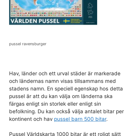
pussel ravensburger
Hav, länder och ett urval städer är markerade
och ländernas namn visas tillsammans med
stadens namn. En speciell egenskap hos detta
pussel är att du kan välja om länderna ska
färgas enligt sin storlek eller enligt sin
befolkning. Du kan också välja antalet bitar per
kontinent och hav
pussel barn 500 bitar
.
Pussel Världskarta 1000 bitar är ett roligt sätt