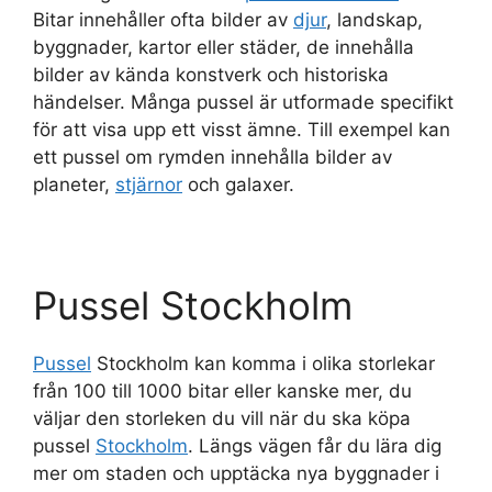
Bitar innehåller ofta bilder av
djur
, landskap,
byggnader, kartor eller städer, de innehålla
bilder av kända konstverk och historiska
händelser. Många pussel är utformade specifikt
för att visa upp ett visst ämne. Till exempel kan
ett pussel om rymden innehålla bilder av
planeter,
stjärnor
och galaxer.
Pussel Stockholm
Pussel
Stockholm kan komma i olika storlekar
från 100 till 1000 bitar eller kanske mer, du
väljar den storleken du vill när du ska köpa
pussel
Stockholm
. Längs vägen får du lära dig
mer om staden och upptäcka nya byggnader i