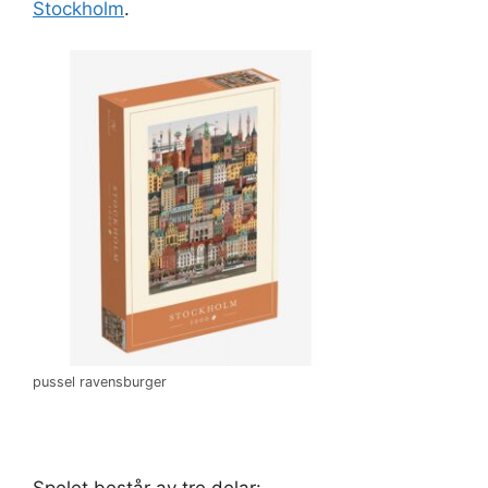
Stockholm
.
pussel ravensburger