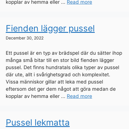
kopplar av hemma eller ...
Read more
Fienden lägger pussel
December 30, 2022
Ett pussel är en typ av brädspel där du sätter ihop
många små bitar till en stor bild fienden lägger
pussel. Det finns hundratals olika typer av pussel
där ute, allt i svårighetsgrad och komplexitet.
Vissa människor gillar att leka med pussel
eftersom det ger dem något att göra medan de
kopplar av hemma eller ...
Read more
Pussel lekmatta