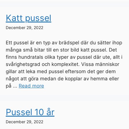
Katt pussel
December 29, 2022
Ett pussel är en typ av brädspel där du sätter ihop
många små bitar till en stor bild katt pussel. Det
finns hundratals olika typer av pussel där ute, allt i
svårighetsgrad och komplexitet. Vissa människor
gillar att leka med pussel eftersom det ger dem
något att göra medan de kopplar av hemma eller
på ...
Read more
Pussel 10 år
December 29, 2022