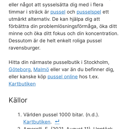
eller något att sysselsätta dig med i flera
timmar i sträck är
pussel
och
pusselspel
ett
utmärkt alternativ. De kan hjälpa dig att
förbättra din problemlösningsförmåga, öka ditt
minne och öka ditt fokus och din koncentration.
Dessutom är de helt enkelt roliga pussel
ravensburger.
Hitta din närmaste pusselbutik i Stockholm,
Göteborg
,
Malmö
eller var än du befinner dig,
eller kanske köp
pussel online
hos t.ex.
Kartbutiken
Källor
Världen pussel 1000 bitar. (n.d.).
Kartbutiken
.
Amorelli, E. (2021, August 11). Upptäck