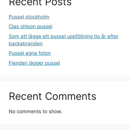
Recent Posts
Pussel stockholm
Clas ohlson pussel
Som att lägga ett pussel uppföljning tio år efter
backabranden
Pussel egna foton
Fienden lägger pussel
Recent Comments
No comments to show.