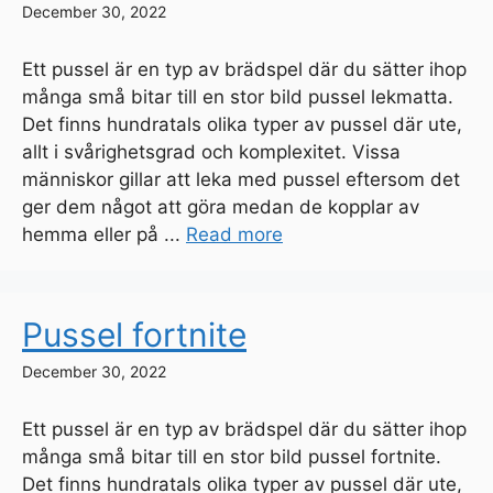
December 30, 2022
Ett pussel är en typ av brädspel där du sätter ihop
många små bitar till en stor bild pussel lekmatta.
Det finns hundratals olika typer av pussel där ute,
allt i svårighetsgrad och komplexitet. Vissa
människor gillar att leka med pussel eftersom det
ger dem något att göra medan de kopplar av
hemma eller på ...
Read more
Pussel fortnite
December 30, 2022
Ett pussel är en typ av brädspel där du sätter ihop
många små bitar till en stor bild pussel fortnite.
Det finns hundratals olika typer av pussel där ute,