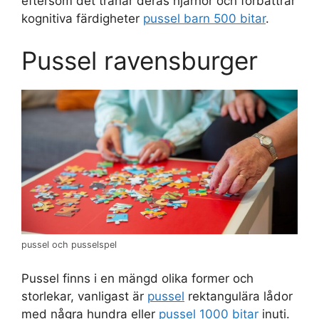
eftersom det tränar deras hjärnor och förbättrar
kognitiva färdigheter
pussel barn 500 bitar
.
Pussel ravensburger
pussel och pusselspel
Pussel finns i en mängd olika former och
storlekar, vanligast är
pussel
rektangulära lådor
med några hundra eller
pussel 1000 bitar
inuti.