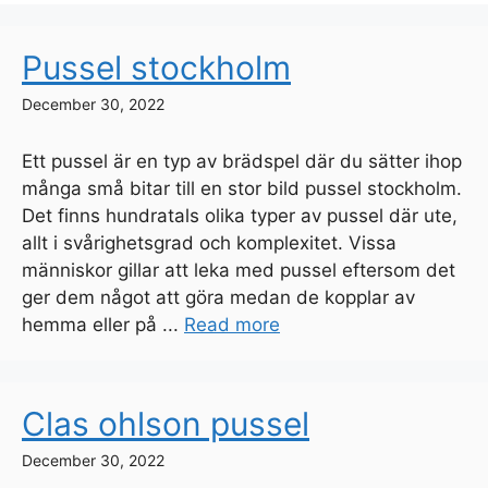
Pussel stockholm
December 30, 2022
Ett pussel är en typ av brädspel där du sätter ihop
många små bitar till en stor bild pussel stockholm.
Det finns hundratals olika typer av pussel där ute,
allt i svårighetsgrad och komplexitet. Vissa
människor gillar att leka med pussel eftersom det
ger dem något att göra medan de kopplar av
hemma eller på ...
Read more
Clas ohlson pussel
December 30, 2022