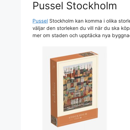
Pussel Stockholm
Pussel
Stockholm kan komma i olika storlek
väljar den storleken du vill när du ska kö
mer om staden och upptäcka nya byggna