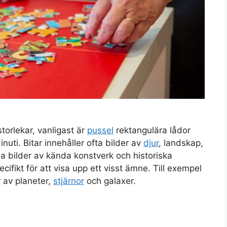
torlekar, vanligast är
pussel
rektangulära lådor
inuti. Bitar innehåller ofta bilder av
djur
, landskap,
la bilder av kända konstverk och historiska
fikt för att visa upp ett visst ämne. Till exempel
 av planeter,
stjärnor
och galaxer.