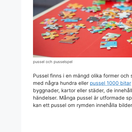
pussel och pusselspel
Pussel finns i en mängd olika former och s
med några hundra eller
pussel 1000 bitar
byggnader, kartor eller städer, de innehål
händelser. Många pussel är utformade speci
kan ett pussel om rymden innehålla bilder