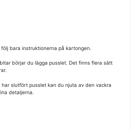
 följ bara instruktionerna på kartongen.
itar börjar du lägga pusslet. Det finns flera sätt
ar.
 har slutfört pusslet kan du njuta av den vackra
ina detaljerna.