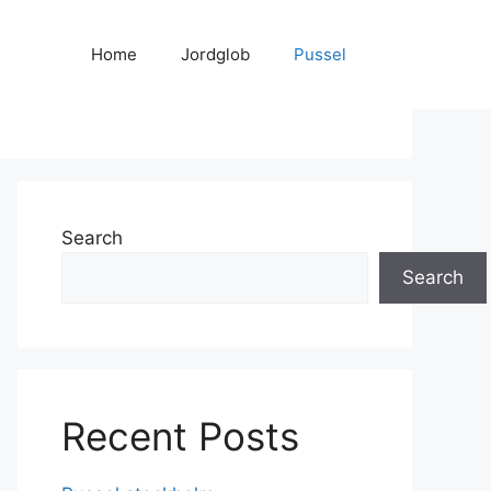
Home
Jordglob
Pussel
Search
Search
Recent Posts