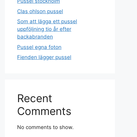
Pussel stockholm
Clas ohlson pussel
Som att lägga ett pussel
uppföljning tio år efter
backabranden
Pussel egna foton
Fienden lägger pussel
Recent
Comments
No comments to show.